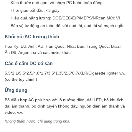
Kích thước nhỏ gọn, vỏ nhựa PC hoàn toàn đóng
Thời gian bắt đầu: <3 giây
Hiệu quả năng lượng: DOE/CEC/ErP/MEPS/NRcan Mức VI
Bảo vệ tự động an toàn đối với quá tải, quá tải và mạch ngắn
Khối nối AC tương thích
Hoa Kỳ, EU, Anh, AU, Hàn Quốc, Nhật Bản, Trung Quốc, Brazil,
Ấn Độ, Argentina và các nước khác
Các ổ cắm DC có sẵn
5.5*2.1/5.5*2.5/4.0*1.7/3.5*1.35/2.5*0.7/XLR/Cigarette lighter v.v.
(có thể tùy chỉnh)
Ứng dụng
Bộ điều hợp AC phù hợp với lò nướng điện, dải LED, bộ khuếch
đại âm thanh, bộ định tuyến không dây, nguồn điện âm thanh và
video, v.v.
Không thấm nước, chỉ dùng trong nhà.