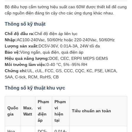
Bộ điều hợp cắm tường hiệu suất cao 60W được thiết kế để cung
cấp nguồn điện đáng tin cậy cho các ứng dụng khác nhau.
Thông số kỹ thuật
Chế độ đầu ra:
Chế độ điện áp liên tục
Nhập:
AC100-240Vac, 50/60Hz hoặc 220-240Vac, 50/60Hz
Lượng sản xuất:
DC5V-36V, 0.01A-3A, 24W tối đa
Bảo vệ:
Vòng ngắn, quá điện, quá điện áp
Hiệu quả năng lượng:
DOE, CEC, ERPII MEPS GEMS
Môi trường làm việc:
0-40 °C, 5% -95% RH
Chứng chỉ:
UL, cUL, FCC, GS, CCC, CQC, KC, PSE, UKCA,
SAA, C-tick, RCM, RoHS, CB
Thông số kỹ thuật khu vực
Phạm
Phạm
Quốc
Max.
vi
vi
Tiêu chuẩn an toàn
gia
Watt
điện
hiện
áp
tại
Hoa
DC5-
0.01A-