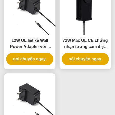
12W UL liệt kê Wall
72W Max UL CE chứng
Power Adapter với 3
nhận tường cắm điện
năm bảo hành và
gạch với 3 năm bảo
nguồn cung cấp điện
nói chuyện ngay.
nói chuyện ngay.
hành
AC DC