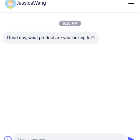
JessicaWang
Địa chỉ của chúng tôi
6:26 AM
Địa chỉ
Good day, what product are you looking for?
8tầng 9A, tòa nhà 2, đường Fengxing No.1, Cộng đồng
Fenghuang, Phố Fuyong, Baoan District, Shenzhen, Quảng
Đông, Trung Quốc
Điện thoại
0086-755-81461285
Chính sách bảo mật
|
Sơ đồ trang web
Trung Quốc Chất lượng tốt 0-10v Driver có thể tắt Nhà cung cấp.
-2026 Shenzhen Keysun Technology Limited Tất cả các quyền