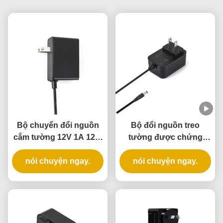
Bộ chuyển đổi nguồn
Bộ đổi nguồn treo
cắm tường 12V 1A 12W
tường được chứng
được UL Listed, bảo
nhận UL với đầu ra 5V
hành 3 năm và có nhiều
nói chuyện ngay.
12V 24V và công suất
nói chuyện ngay.
lớp bảo vệ
12W 24W cho Khóa cửa
thông minh