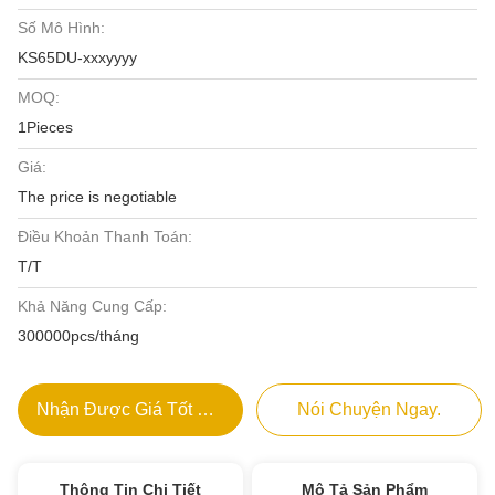
Số Mô Hình:
KS65DU-xxxyyyy
MOQ:
1Pieces
Giá:
The price is negotiable
Điều Khoản Thanh Toán:
T/T
Khả Năng Cung Cấp:
300000pcs/tháng
Nhận Được Giá Tốt Nhất
Nói Chuyện Ngay.
Thông Tin Chi Tiết
Mô Tả Sản Phẩm