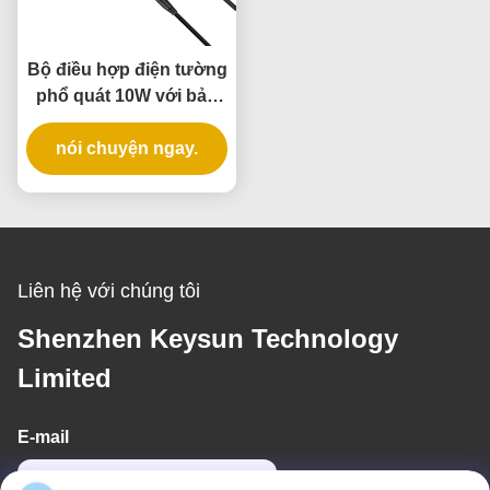
Bộ điều hợp điện tường
phổ quát 10W với bảo
hành 3 năm và nhiều
nói chuyện ngay.
điện áp đầu ra
Liên hệ với chúng tôi
Shenzhen Keysun Technology
Limited
E-mail
power06@szzhpower.com