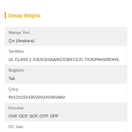
Detay Bilgisi
Menşe Yeri:
Çin (Anakara)
Sertifika:
UL CLASS 2 /CE/GS/SAA/KC/CB/FCC/C-TICK/PAHS/ROHS
Bağlantı:
Tak
Çıkış:
9V12V15V19V20V24V36V48V
Koruma:
OVP, OCP, SCP, OTP, OPP
DC Jakı: