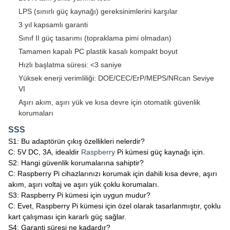
LPS (sınırlı güç kaynağı) gereksinimlerini karşılar
3 yıl kapsamlı garanti
Sınıf II güç tasarımı (topraklama pimi olmadan)
Tamamen kapalı PC plastik kasalı kompakt boyut
Hızlı başlatma süresi: <3 saniye
Yüksek enerji verimliliği: DOE/CEC/ErP/MEPS/NRcan Seviye
VI
Aşırı akım, aşırı yük ve kısa devre için otomatik güvenlik
korumaları
SSS
S1: Bu adaptörün çıkış özellikleri nelerdir?
C: 5V DC, 3A, idealdir
Raspberry
Pi kümesi güç kaynağı için.
S2: Hangi güvenlik korumalarına sahiptir?
C: Raspberry Pi cihazlarınızı korumak için dahili kısa devre, aşırı
akım, aşırı voltaj ve aşırı yük çoklu korumaları.
S3: Raspberry Pi kümesi için uygun mudur?
C: Evet, Raspberry Pi kümesi için özel olarak tasarlanmıştır, çoklu
kart çalışması için kararlı güç sağlar.
S4: Garanti süresi ne kadardır?