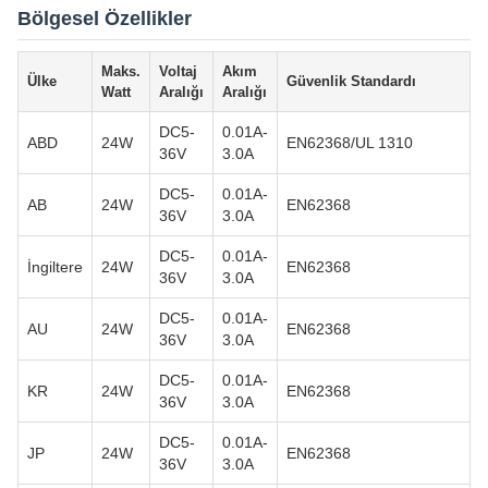
Bölgesel Özellikler
Maks.
Voltaj
Akım
Ülke
Güvenlik Standardı
Watt
Aralığı
Aralığı
DC5-
0.01A-
ABD
24W
EN62368/UL 1310
36V
3.0A
DC5-
0.01A-
AB
24W
EN62368
36V
3.0A
DC5-
0.01A-
İngiltere
24W
EN62368
36V
3.0A
DC5-
0.01A-
AU
24W
EN62368
36V
3.0A
DC5-
0.01A-
KR
24W
EN62368
36V
3.0A
DC5-
0.01A-
JP
24W
EN62368
36V
3.0A