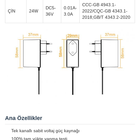
CCC-GB 4943.1-
DC5-
0.01A-
ÇİN
24W
2022/CQC-GB 4343.1-
36V
3.0A
2018;GB/T 4343.2-2020
Ana Özellikler
Tek kanallı sabit voltaj güç kaynağı
100% tam yükte yanma testi