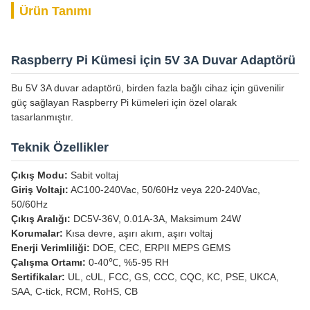
Ürün Tanımı
Raspberry Pi Kümesi için 5V 3A Duvar Adaptörü
Bu 5V 3A duvar adaptörü, birden fazla bağlı cihaz için güvenilir
güç sağlayan Raspberry Pi kümeleri için özel olarak
tasarlanmıştır.
Teknik Özellikler
Çıkış Modu:
Sabit voltaj
Giriş Voltajı:
AC100-240Vac, 50/60Hz veya 220-240Vac,
50/60Hz
Çıkış Aralığı:
DC5V-36V, 0.01A-3A, Maksimum 24W
Korumalar:
Kısa devre, aşırı akım, aşırı voltaj
Enerji Verimliliği:
DOE, CEC, ERPII MEPS GEMS
Çalışma Ortamı:
0-40℃, %5-95 RH
Sertifikalar:
UL, cUL, FCC, GS, CCC, CQC, KC, PSE, UKCA,
SAA, C-tick, RCM, RoHS, CB