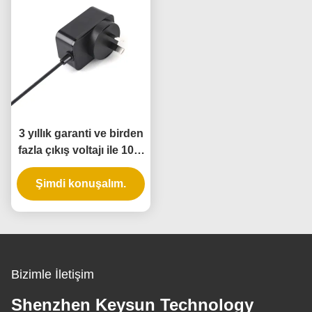
3 yıllık garanti ve birden
fazla çıkış voltajı ile 10W
evrensel duvar güç
Şimdi konuşalım.
adaptörü
Bizimle İletişim
Shenzhen Keysun Technology