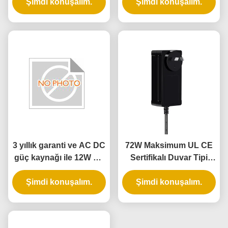
Şimdi konuşalım.
Korumalar
24V Çıkış ve 12W 24W
Şimdi konuşalım.
Güç
3 yıllık garanti ve AC DC
72W Maksimum UL CE
güç kaynağı ile 12W UL
Sertifikalı Duvar Tipi
listelenen duvar güç
Şarj Adaptörü, 3 Yıl
Şimdi konuşalım.
adaptörü
Şimdi konuşalım.
Garanti