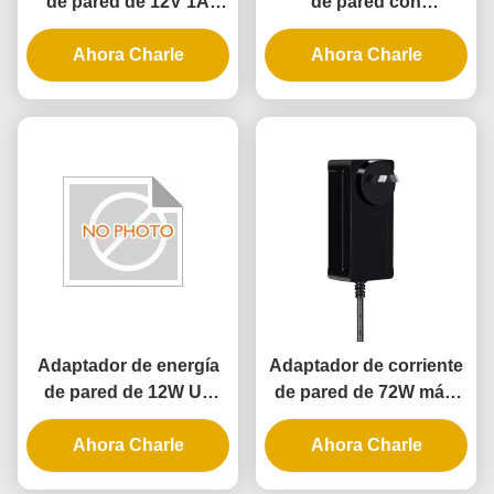
de pared de 12V 1A
de pared con
12W UL con garantía de
certificación UL con
3 años y múltiples
Ahora Charle
salida de 5V 12V 24V y
Ahora Charle
protecciones
potencia de 12W 24W
para cerradura de
puerta inteligente
Adaptador de energía
Adaptador de corriente
de pared de 12W UL
de pared de 72W máx.
con 3 años de garantía
con certificación UL CE
y suministro de energía
Ahora Charle
y 3 años de garantía
Ahora Charle
AC DC