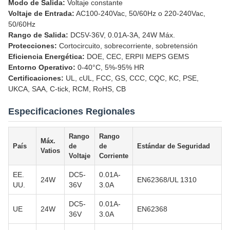
Modo de Salida:
Voltaje constante
Voltaje de Entrada:
AC100-240Vac, 50/60Hz o 220-240Vac,
50/60Hz
Rango de Salida:
DC5V-36V, 0.01A-3A, 24W Máx.
Protecciones:
Cortocircuito, sobrecorriente, sobretensión
Eficiencia Energética:
DOE, CEC, ERPII MEPS GEMS
Entorno Operativo:
0-40°C, 5%-95% HR
Certificaciones:
UL, cUL, FCC, GS, CCC, CQC, KC, PSE,
UKCA, SAA, C-tick, RCM, RoHS, CB
Especificaciones Regionales
Rango
Rango
Máx.
País
de
de
Estándar de Seguridad
Vatios
Voltaje
Corriente
EE.
DC5-
0.01A-
24W
EN62368/UL 1310
UU.
36V
3.0A
DC5-
0.01A-
UE
24W
EN62368
36V
3.0A