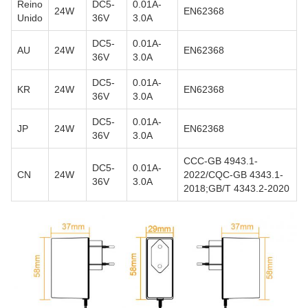
Reino
DC5-
0.01A-
24W
EN62368
Unido
36V
3.0A
DC5-
0.01A-
AU
24W
EN62368
36V
3.0A
DC5-
0.01A-
KR
24W
EN62368
36V
3.0A
DC5-
0.01A-
JP
24W
EN62368
36V
3.0A
CCC-GB 4943.1-
DC5-
0.01A-
CN
24W
2022/CQC-GB 4343.1-
36V
3.0A
2018;GB/T 4343.2-2020