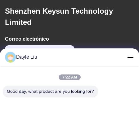
Shenzhen Keysun Technology
Limited
Correo electrónico
dayle@keysuntech.com
Dayle Liu
Nuestra Dirección
7:22 AM
Dirección
Good day, what product are you looking for?
Piso 8,9A, Edificio 2, Calle Fengxing No.1, Comunidad
Fenghuang, Calle Fuyong, Distrito Baoan, Shenzhen,
Guangdong, China
Teléfono
0086-755-81461285