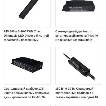
24V 300W 0-10V PWM Triac
Светодиодный драйвер с
Dimmable LED Driver с 5-летней
регулировкой яркости Triac 40
гарантией и постоянным
Вт, высокий коэффициент
выходом напряжения
мощности, 24 В, диммируемый
Светодиодный драйвер 12В
150 Вт 0-10 Вт Снижаемый
80Вт с алюминиевым корпусом,
светодиодный драйвер с 5-
диммированием по TRIAC, Nema
летней гарантией и входом 100
3R, IP65 и КПД 91%
Вт-277 Вт для
профессионального