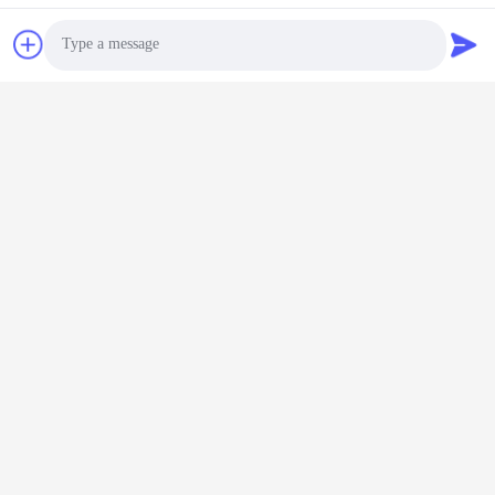
Limited
Электронная почта
power06@szzhpower.com
Photo
Наш адрес
Video Call
Адрес
Audio Call
8,9A этаж, здание 2, Фэнксинг Лейн No.1, Община Фэнхуан,
улица Фюён, район Баоан, Шэньчжэнь, Гуандун, Китай
Телефон
0086-755-81461285