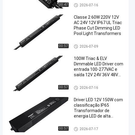
horticultural profissional
5 em 1 condutor dimmable
00:47
2026-07-16
Classe 2 60W 220V 12V
AC 24V 12V IP67 UL Triac
Phase Cut Dimming LED
Pool Light Transformers
Condutor com dimmabilidade
00:57
2026-07-09
Triac
100W Triac & ELV
Dimmable LED Driver com
entrada 100-277VAC e
saída 12V 24V 36V 48V
para compatibilidade
universal
5 em 1 condutor dimmable
00:57
2026-07-16
Driver LED 12V 150W com
classificação IP65
Transformador de
energia LED de alta
potência com PWM
regulável para soluções
5 em 1 condutor dimmable
00:57
2026-07-17
de iluminação