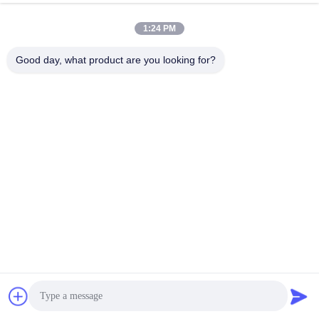
なLEDドライバー
今雑談しなさい
問い合わせを送信する
1:24 PM
#
Dimmable LEDの電源
#
Triac Dimming LEDドライバー
Good day, what product are you looking for?
#
屋外用LEDドライバー
5 in 1 調光可能ドライバー
2026-07-29
2815 意見
24V100W LEDプールライトトランス 製品説明 住宅、商業、産業用途向けに
設計されたUL認証AC 100V-277Vプールライトトランス。 主な特徴 ユニバー
サル入力電圧: 100VAC～277VAC、50/60Hz シングルチャンネル＆定電圧モ
ード動作 複数の出力電圧オプション: 12V/24V/36V/48V クラス2クラスPドラ
イバータイプ 入力および出力配線付きLISTEDエンクロー...
お問い合わせ
訪問者のメッセージ
メッセージを残す
まだ公のコメントはない