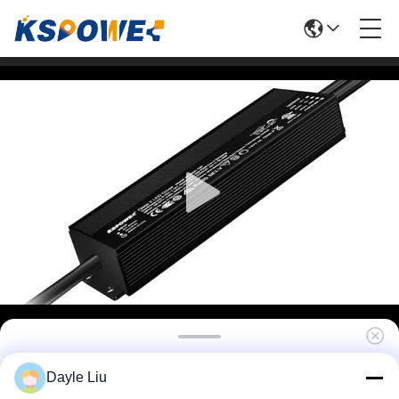
24V100W LED Pool Light Transformer z
Dayle Liu
wejściem AC 100V-277V i 5-letnią gwarancją