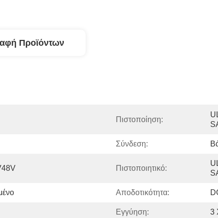
ραφή Προϊόντων
U
Πιστοποίηση:
S
Σύνδεση:
Βά
U
V48V
Πιστοποιητικό:
S
μένο
Αποδοτικότητα:
D
Εγγύηση:
3 