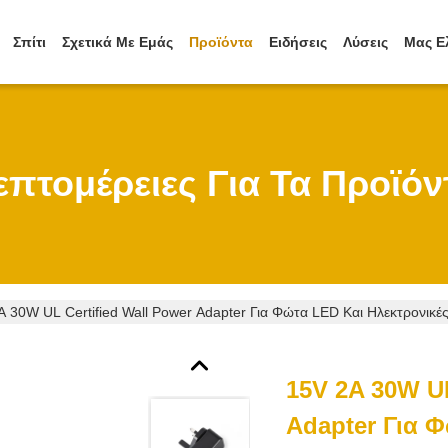
Σπίτι
Σχετικά Με Εμάς
Προϊόντα
Ειδήσεις
Λύσεις
Μας Ε
επτομέρειες Για Τα Προϊόν
A 30W UL Certified Wall Power Adapter Για Φώτα LED Και Ηλεκτρονικέ
15V 2A 30W UL
Adapter Για 