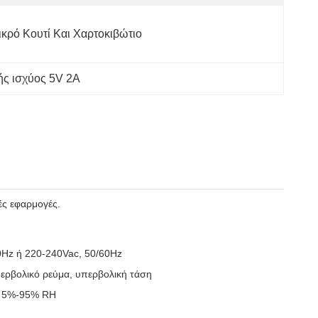
ικρό Κουτί Και Χαρτοκιβώτιο
ς ισχύος 5V 2A
ές εφαρμογές.
Hz ή 220-240Vac, 50/60Hz
ερβολικό ρεύμα, υπερβολική τάση
, 5%-95% RH