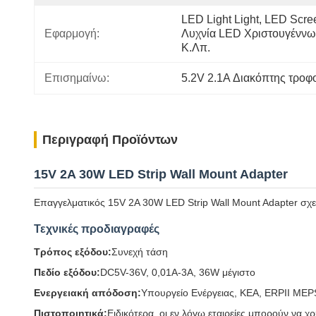
LED Light Light, LED Scree
Εφαρμογή:
Λυχνία LED Χριστουγέννω
Κ.λπ.
Επισημαίνω:
5.2V 2.1A Διακόπτης τροφ
Περιγραφή Προϊόντων
15V 2A 30W LED Strip Wall Mount Adapter
Επαγγελματικός 15V 2A 30W LED Strip Wall Mount Adapter σχεδ
Τεχνικές προδιαγραφές
Τρόπος εξόδου:
Συνεχή τάση
Πεδίο εξόδου:
DC5V-36V, 0,01A-3A, 36W μέγιστο
Ενεργειακή απόδοση:
Υπουργείο Ενέργειας, ΚΕΑ, ERPII ME
Πιστοποιητικά:
Ειδικότερα, οι εν λόγω εταιρείες μπορούν να 