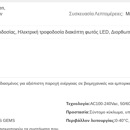
n, 
ν 
Συσκευασία Λεπτομέρειες:
Μ
οδοσίας
, 
Ηλεκτρική τροφοδοσία διακόπτη φωτός LED
, 
Διορθωτή
ιασμένος για αξιόπιστη παροχή ενέργειας σε βιομηχανικές και εμπορικ
Τεχνολογία:
AC100-240Vac, 50/60
Προστασία:
Σύντομο κύκλωμα, υπ
PS GEMS
Περιβάλλον λειτουργίας:
0-40°C
χρησιμοποιούν τα συστήματα που