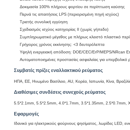
Δοκιμασία 100% πλήρους φορτίου σε περίπτωση καύσης
Περνά τις απαιτήσεις LPS (περιορισμένη πηγή ισχύος)
Τριετής συνολική εγγύηση
Σχεδιασμός ισχύος κατηγορίας ΙΙ (χωρίς γήπεδο)
Συμπληρωματικό μέγεθος με πλήρως κλειστό πλαστικό περ
Γρήγορος χρόνος εκκίνησης: <3 δευτερόλεπτα
Υψηλή ενεργειακή απόδοση: DOE/CEC/ErP/MEPS/NRcan Επ
Αυτοματοποιημένες προστασίες ασφαλείας για υπερβολικό
Συμβατές πρίζες εναλλακτικού ρεύματος
ΗΠΑ, ΕΕ, Ηνωμένο Βασίλειο, AU, Κορέα, Ιαπωνία, Κίνα, Βραζιλί
Διαθέσιμες συνδέσεις συνεχούς ρεύματος
5.5*2.1mm, 5.5*2.5mm, 4.0*1.7mm, 3.5*1.35mm, 2.5*0.7mm, X
Εφαρμογές
Ιδανικό για ηλεκτρικούς φούρνους ψησίματος, λωρίδες LED, εν