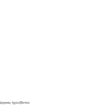
ργειας ήχου/βίντεο.