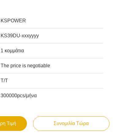
KSPOWER
KS39DU-xxxyyyy
1 κομμάτια
The price is negotiable
T/T
300000pcs/μήνα
ρη Τιμή
Συνομιλία Τώρα