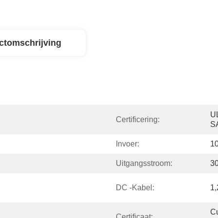
ctomschrijving
U
Certificering:
S
Invoer:
10
Uitgangsstroom:
3
 
DC -kabel:
1,
Cu
Certificaat: