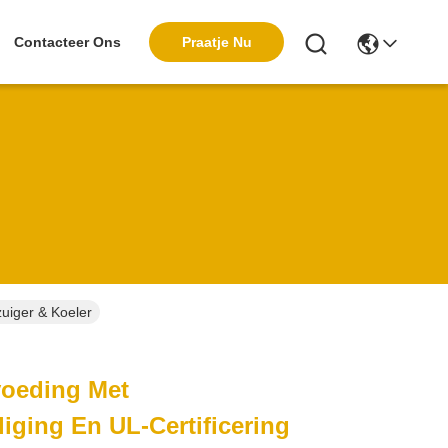
Praatje Nu
Contacteer Ons
zuiger & Koeler
oeding Met
liging En UL-Certificering