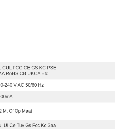
L CUL FCC CE GS KC PSE 
AA RoHS CB UKCA Etc
0-240 V AC 50/60 Hz
000mA
2 M, Of Op Maat
l Ul Ce Tuv Gs Fcc Kc Saa 