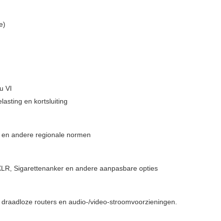
e)
u VI
asting en kortsluiting
ië en andere regionale normen
LR, Sigarettenanker en andere aanpasbare opties
s, draadloze routers en audio-/video-stroomvoorzieningen.