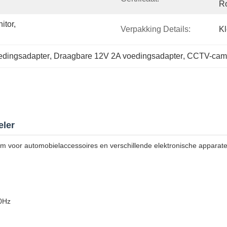
R
tor, 
Verpakking Details:
K
edingsadapter
, 
Draagbare 12V 2A voedingsadapter
, 
CCTV-came
eler
m voor automobielaccessoires en verschillende elektronische apparate
0Hz