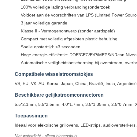
100% volledige lading verbrandingsonderzoek
Voldoet aan de voorschriften van LPS (Limited Power Sourc
3 jaar volledige garantie
Klasse II - Vermogenontwerp (zonder aardspeld)
Compact met volledig afgesloten plastic behuizing
Snelle opstarttijd: <3 seconden
Hoge energie-efficiëntie: DOE/CEC/ErP/MEPS/NRcan Nivea
Automatische veiligheidsbescherming bij overstroom, overbel
Compatibele wisselstroomstokjes
VS, EU, VK, AU, Korea, Japan, China, Brazilië, India, Argentin
Beschikbare gelijkstroomconnectoren
5.5*2.1mm, 5.5*2.5mm, 4.0*1.7mm, 3.5*1.35mm, 2.5*0.7mm, X
Toepassingen
Ideaal voor elektrische grillovens, LED-strips, audioversterker
Niet waterdicht - alleen binnenshuis.