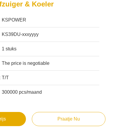
fzuiger & Koeler
KSPOWER
KS39DU-xxxyyyy
1 stuks
The price is negotiable
:
T/T
300000 pcs/maand
rijs
Praatje Nu