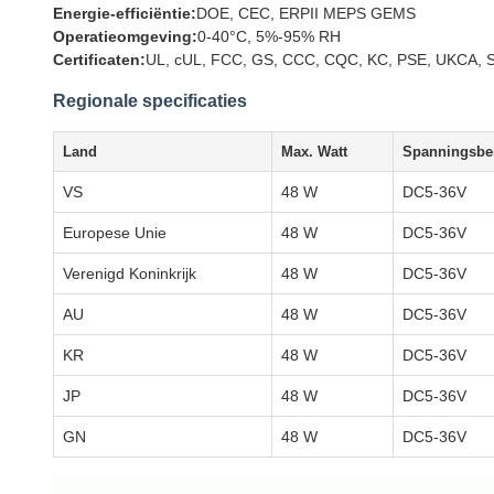
Energie-efficiëntie:
DOE, CEC, ERPII MEPS GEMS
Operatieomgeving:
0-40°C, 5%-95% RH
Certificaten:
UL, cUL, FCC, GS, CCC, CQC, KC, PSE, UKCA, S
Regionale specificaties
Land
Max. Watt
Spanningsbe
VS
48 W
DC5-36V
Europese Unie
48 W
DC5-36V
Verenigd Koninkrijk
48 W
DC5-36V
AU
48 W
DC5-36V
KR
48 W
DC5-36V
JP
48 W
DC5-36V
GN
48 W
DC5-36V