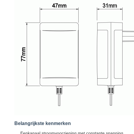
Belangrijkste kenmerken
Eenkanaal stroomvoorziening met constante spanning