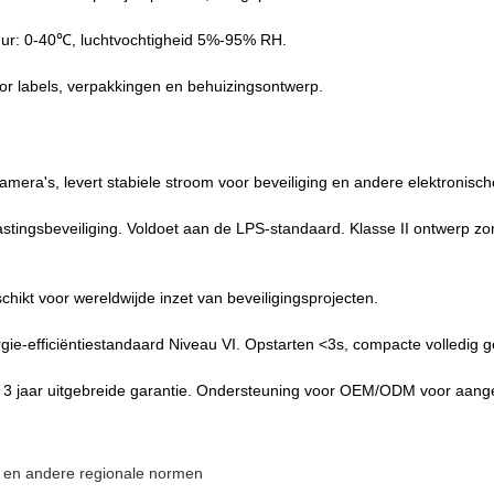
atuur: 0-40℃, luchtvochtigheid 5%-95% RH.
or labels, verpakkingen en behuizingsontwerp.
era's, levert stabiele stroom voor beveiliging en andere elektronisc
stingsbeveiliging. Voldoet aan de LPS-standaard. Klasse II ontwerp zo
ikt voor wereldwijde inzet van beveiligingsprojecten.
ie-efficiëntiestandaard Niveau VI. Opstarten <3s, compacte volledig 
 3 jaar uitgebreide garantie. Ondersteuning voor OEM/ODM voor aange
ië en andere regionale normen