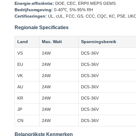
Energie-efficiëntie:
DOE, CEC, ERPII MEPS GEMS
Bedrijfsomgeving:
0-40℃, 5%-95% RH
Certificeringen:
UL, cUL, FCC, GS, CCC, CQC, KC, PSE, UKC
Regionale Specificaties
Land
Max. Watt
Spanningsbereik
VS
24W
DC5-36V
EU
24W
DC5-36V
VK
24W
DC5-36V
AU
24W
DC5-36V
KR
24W
DC5-36V
JP
24W
DC5-36V
CN
24W
DC5-36V
Belangrijkste Kenmerken