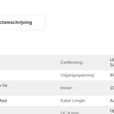
ctomschrijving
U
Certificering:
S
Uitgangsspanning:
9
 Gs 
Invoer:
1
Maat
Kabel Lengte:
A
Op
DC-Kabel: