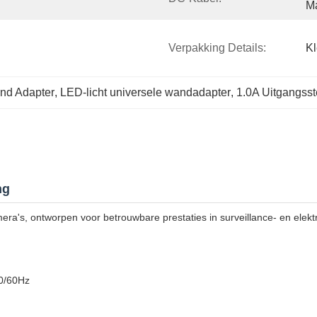
Ma
Verpakking Details:
K
and Adapter
, 
LED-licht universele wandadapter
, 
1.0A Uitgangsst
ng
a's, ontworpen voor betrouwbare prestaties in surveillance- en elekt
0/60Hz