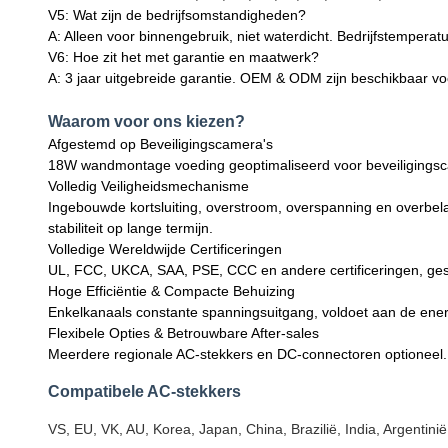
V5: Wat zijn de bedrijfsomstandigheden?
A: Alleen voor binnengebruik, niet waterdicht. Bedrijfstemper
V6: Hoe zit het met garantie en maatwerk?
A: 3 jaar uitgebreide garantie. OEM & ODM zijn beschikbaar vo
Waarom voor ons kiezen?
Afgestemd op Beveiligingscamera's
18W wandmontage voeding geoptimaliseerd voor beveiligingscam
Volledig Veiligheidsmechanisme
Ingebouwde kortsluiting, overstroom, overspanning en overbela
stabiliteit op lange termijn.
Volledige Wereldwijde Certificeringen
UL, FCC, UKCA, SAA, PSE, CCC en andere certificeringen, gesch
Hoge Efficiëntie & Compacte Behuizing
Enkelkanaals constante spanningsuitgang, voldoet aan de energ
Flexibele Opties & Betrouwbare After-sales
Meerdere regionale AC-stekkers en DC-connectoren optioneel.
Compatibele AC-stekkers
VS, EU, VK, AU, Korea, Japan, China, Brazilië, India, Argentin