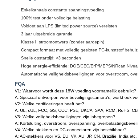
Enkelkanaals constante spanningsvoeding
100% test onder volledige belasting
Voldoet aan LPS (limited power source) vereisten
3 jaar uitgebreide garantie
Klasse II stroomontwerp (zonder aardepin)
Compact formaat met volledig gesloten PC-kunststof behuiz
Snelle opstarttijd: <3 seconden
Hoge energie-efficiëntie: DOE/CEC/ErP/MEPS/NRcan Nivea
Automatische veiligheidsbeveiligingen voor overstroom, overb
FQA
V1: Waarvoor wordt deze 18W voeding voornamelijk gebruikt?
A: Speciaal ontworpen voor beveiligingscamera's, werkt ook voo
V2: Welke certificeringen heeft het?
A: UL, cUL, FCC, GS, CCC, PSE, UKCA, SAA, RCM, RoHS, CB e
V3: Welke veiligheidsbeveiligingen zijn inbegrepen?
A: Kortsluiting, overstroom, overspanning, overbelastingsbeveil
V4: Welke stekkers en DC-connectoren zijn beschikbaar?
A: AC-stekkers voor VS, EU, VK, AU, JP, CN, Brazilië, India et