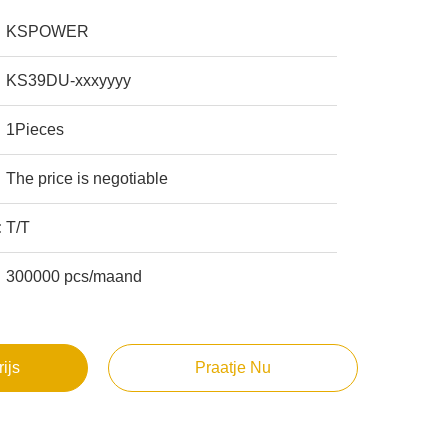
KSPOWER
KS39DU-xxxyyyy
1Pieces
The price is negotiable
:
T/T
300000 pcs/maand
rijs
Praatje Nu