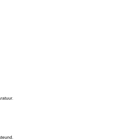
ratuur.
.
steund.