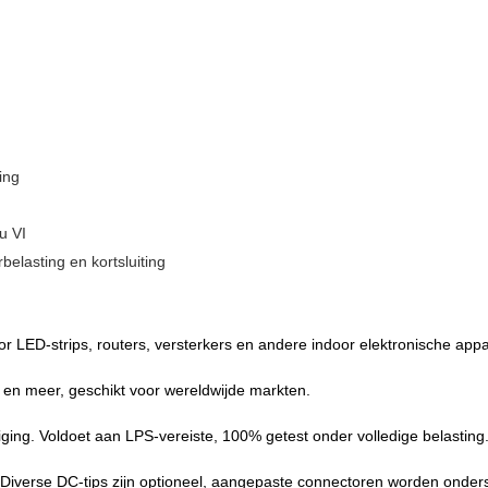
ing
u VI
elasting en kortsluiting
r LED-strips, routers, versterkers en andere indoor elektronische appa
n meer, geschikt voor wereldwijde markten.
iging. Voldoet aan LPS-vereiste, 100% getest onder volledige belasting
c. Diverse DC-tips zijn optioneel, aangepaste connectoren worden onder