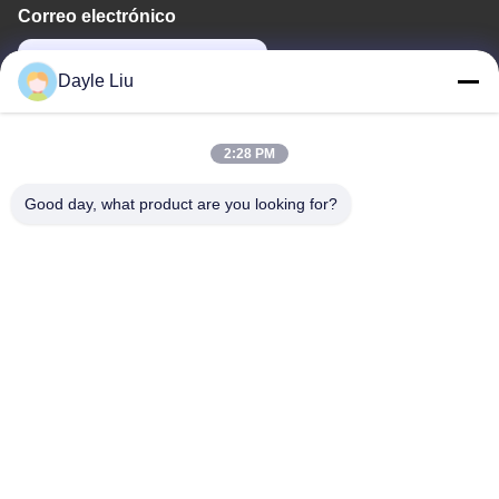
Correo electrónico
dayle@keysuntech.com
Dayle Liu
Nuestra Dirección
2:28 PM
Dirección
Good day, what product are you looking for?
Piso 8,9A, Edificio 2, Calle Fengxing No.1, Comunidad
Fenghuang, Calle Fuyong, Distrito Baoan, Shenzhen,
Guangdong, China
Teléfono
0086-755-81461285
Políticas de privacidad
|
Mapa del Sitio