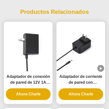
Productos Relacionados
Adaptador de conexión
Adaptador de corriente
de pared de 12V 1A
de pared con
12W UL con garantía de
certificación UL con
3 años y múltiples
Ahora Charle
salida de 5V 12V 24V y
Ahora Charle
protecciones
potencia de 12W 24W
para cerradura de