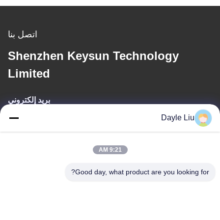
اتصل بنا
Shenzhen Keysun Technology
Limited
بريد إلكتروني
Dayle Liu
power06@szzhpower.com
9:21 AM
عنواننا
Good day, what product are you looking for?
عنوان
8الطابق 9A، المبنى 2، شارع فانكسينغ رقم1، مجتمع فينغهوانغ ، شارع
فويونغ ، منطقة باوان ، شينشن ، قوانغدونغ ، الصين
الهاتف