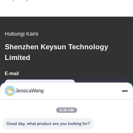
Hubungi Kami
Shenzhen Keysun Technology
Limited
E-mail
power06@szzhpower.com
JessicaWang
Alamat Kami
8:45 AM
Alamat
Good day, what product are you looking for?
8Lantai 9A, Bangunan 2, Fengxing Lane No.1, Komunitas