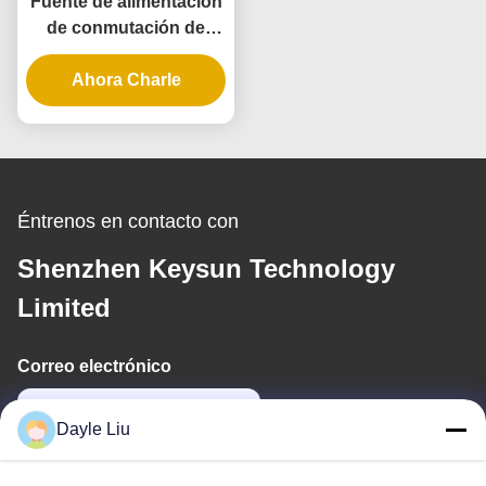
Fuente de alimentación
de conmutación de
24V5000mA 120W con
entrada AC100-240V y
Ahora Charle
garantía de 3 años para
uso industrial y
doméstico
Éntrenos en contacto con
Shenzhen Keysun Technology
Limited
Correo electrónico
dayle@keysuntech.com
Dayle Liu