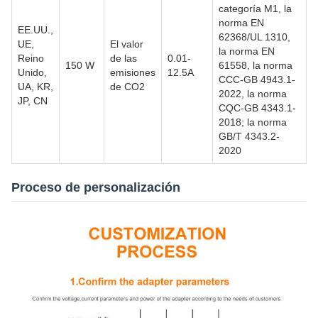
categoría M1, la
norma EN
EE.UU.,
62368/UL 1310,
UE,
El valor
la norma EN
Reino
de las
0.01-
150 W
61558, la norma
Unido,
emisiones
12.5A
CCC-GB 4943.1-
UA, KR,
de CO2
2022, la norma
JP, CN
CQC-GB 4343.1-
2018; la norma
GB/T 4343.2-
2020
Proceso de personalización