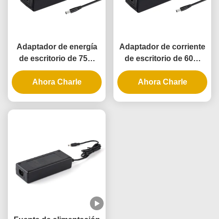
Adaptador de energía
Adaptador de corriente
de escritorio de 75W
de escritorio de 60W
100-240V AC con
100-240Vac con salida
garantía de 3 años y
Ahora Charle
Ahora Charle
de
salida de voltaje
9V12V15V20V24V36V48V
constante
y rango de corriente de
1A-5A