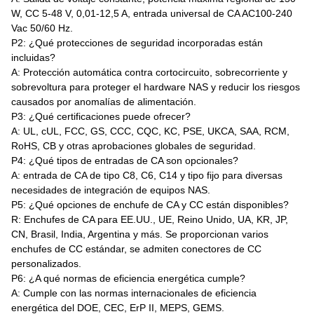
W, CC 5-48 V, 0,01-12,5 A, entrada universal de CA AC100-240
Vac 50/60 Hz.
P2: ¿Qué protecciones de seguridad incorporadas están
incluidas?
A: Protección automática contra cortocircuito, sobrecorriente y
sobrevoltura para proteger el hardware NAS y reducir los riesgos
causados por anomalías de alimentación.
P3: ¿Qué certificaciones puede ofrecer?
A: UL, cUL, FCC, GS, CCC, CQC, KC, PSE, UKCA, SAA, RCM,
RoHS, CB y otras aprobaciones globales de seguridad.
P4: ¿Qué tipos de entradas de CA son opcionales?
A: entrada de CA de tipo C8, C6, C14 y tipo fijo para diversas
necesidades de integración de equipos NAS.
P5: ¿Qué opciones de enchufe de CA y CC están disponibles?
R: Enchufes de CA para EE.UU., UE, Reino Unido, UA, KR, JP,
CN, Brasil, India, Argentina y más. Se proporcionan varios
enchufes de CC estándar, se admiten conectores de CC
personalizados.
P6: ¿A qué normas de eficiencia energética cumple?
A: Cumple con las normas internacionales de eficiencia
energética del DOE, CEC, ErP II, MEPS, GEMS.