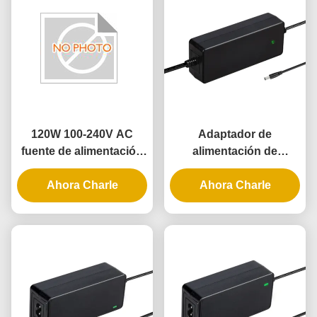
120W 100-240V AC
Adaptador de
fuente de alimentación
alimentación de
de escritorio con 100%
escritorio de alta
de material de PC y 3
Ahora Charle
estabilidad de 90W con
Ahora Charle
años de garantía
salida de 9V-48V y
garantía de 3 años