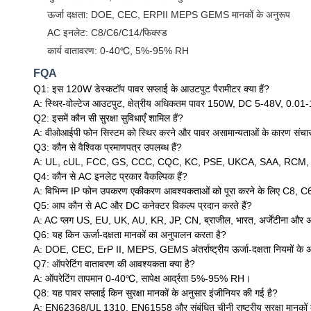
ऊर्जा दक्षता: DOE, CEC, ERPII MEPS GEMS मानकों के अनुरूप
AC इनलेट: C8/C6/C14/फिक्स्ड
कार्य वातावरण: 0-40℃, 5%-95% RH
FQA
Q1: इस 120W डेस्कटॉप पावर सप्लाई के आउटपुट पैरामीटर क्या हैं?
A: स्थिर-वोल्टेज आउटपुट, क्षेत्रीय अधिकतम पावर 150W, DC 5-48V, 0.
Q2: इसमें कौन सी सुरक्षा सुविधाएँ शामिल हैं?
A: वीओआईपी फोन सिस्टम को स्थिर करने और पावर असामान्यताओं के कारण संचार रु
Q3: कौन से वैश्विक प्रमाणपत्र उपलब्ध हैं?
A: UL, cUL, FCC, GS, CCC, CQC, KC, PSE, UKCA, SAA, RCM, RoHS, 
Q4: कौन से AC इनलेट प्रकार वैकल्पिक हैं?
A: विभिन्न IP फोन उपकरण एकीकरण आवश्यकताओं को पूरा करने के लिए C8, 
Q5: आप कौन से AC और DC कनेक्टर विकल्प प्रदान करते हैं?
A: AC प्लग US, EU, UK, AU, KR, JP, CN, ब्राजील, भारत, अर्जेंटीना और अन्य
Q6: यह किन ऊर्जा-दक्षता मानकों का अनुपालन करता है?
A: DOE, CEC, ErP II, MEPS, GEMS अंतर्राष्ट्रीय ऊर्जा-दक्षता नियमों के 
Q7: ऑपरेटिंग वातावरण की आवश्यकता क्या है?
A: ऑपरेटिंग तापमान 0-40℃, सापेक्ष आर्द्रता 5%-95% RH।
Q8: यह पावर सप्लाई किन सुरक्षा मानकों के अनुसार इंजीनियर की गई है?
A: EN62368/UL 1310, EN61558 और संबंधित चीनी राष्ट्रीय सुरक्षा मानकों क