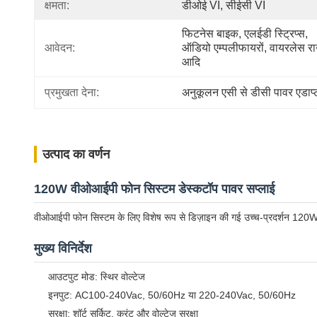
क्षमता:
डीओई VI, सीईसी VI
फिटनेस बाइक, एलईडी स्ट्रिप्स, 
आवेदन:
ऑडियो एम्पलीफायरों, वायरलेस रा
आदि
प्रमुखता देना:
अनुकूलन एसी से डीसी पावर एडाप्
उत्पाद का वर्णन
120W वीओआईपी फोन सिस्टम डेस्कटॉप पावर सप्लाई
वीओआईपी फोन सिस्टम के लिए विशेष रूप से डिज़ाइन की गई उच्च-प्रदर्शन 120W डे
मुख्य विनिर्देश
आउटपुट मोड: स्थिर वोल्टेज
इनपुट: AC100-240Vac, 50/60Hz या 220-240Vac, 50/60Hz
सुरक्षा: शॉर्ट सर्किट, करंट और वोल्टेज सुरक्षा