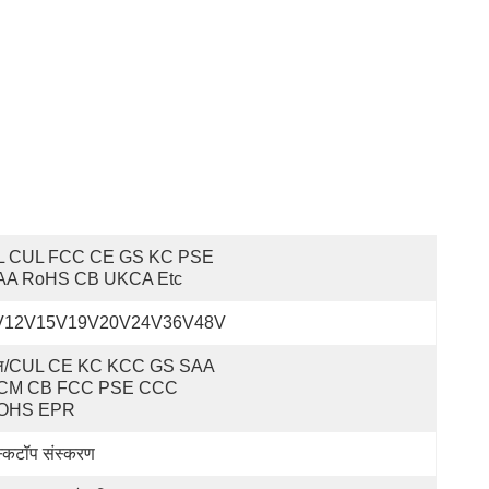
L CUL FCC CE GS KC PSE 
AA RoHS CB UKCA Etc
V12V15V19V20V24V36V48V
ल/CUL CE KC KCC GS SAA 
CM CB FCC PSE CCC 
OHS EPR
स्कटॉप संस्करण