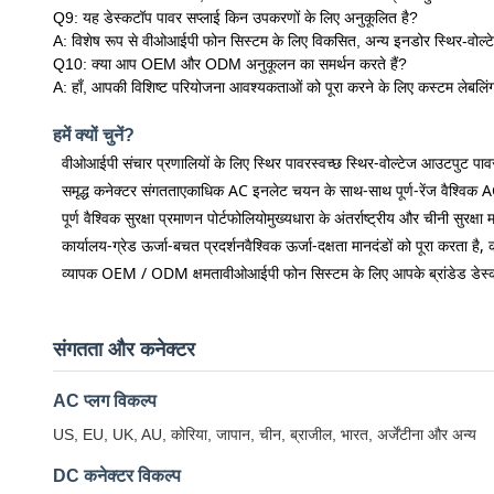
Q9: यह डेस्कटॉप पावर सप्लाई किन उपकरणों के लिए अनुकूलित है?
A: विशेष रूप से वीओआईपी फोन सिस्टम के लिए विकसित, अन्य इनडोर स्थिर-वोल्टे
Q10: क्या आप OEM और ODM अनुकूलन का समर्थन करते हैं?
A: हाँ, आपकी विशिष्ट परियोजना आवश्यकताओं को पूरा करने के लिए कस्टम लेबलि
हमें क्यों चुनें?
वीओआईपी संचार प्रणालियों के लिए स्थिर पावर
स्वच्छ स्थिर-वोल्टेज आउटपुट पावर
समृद्ध कनेक्टर संगतता
एकाधिक AC इनलेट चयन के साथ-साथ पूर्ण-रेंज वैश्विक AC औ
पूर्ण वैश्विक सुरक्षा प्रमाणन पोर्टफोलियो
मुख्यधारा के अंतर्राष्ट्रीय और चीनी सुरक्
कार्यालय-ग्रेड ऊर्जा-बचत प्रदर्शन
वैश्विक ऊर्जा-दक्षता मानदंडों को पूरा करता ह
व्यापक OEM / ODM क्षमता
वीओआईपी फोन सिस्टम के लिए आपके ब्रांडेड डेस्क
संगतता और कनेक्टर
AC प्लग विकल्प
US, EU, UK, AU, कोरिया, जापान, चीन, ब्राजील, भारत, अर्जेंटीना और अन्य
DC कनेक्टर विकल्प