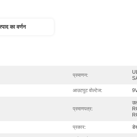
त्पाद का वर्णन
U
प्रमाणन:
S
आउटपुट वोल्टेज:
9
उ
प्रमाणपत्र:
R
R
प्रकार:
डे