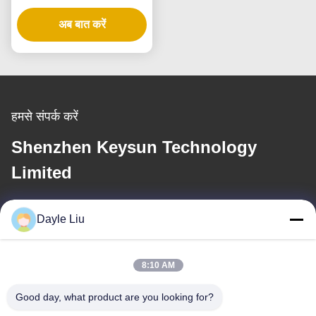
कई आउटपुट वोल्टेज के साथ
अब बात करें
हमसे संपर्क करें
Shenzhen Keysun Technology
Limited
ई-मेल
Dayle Liu
dayle@keysuntech.com
8:10 AM
हमारा पता
Good day, what product are you looking for?