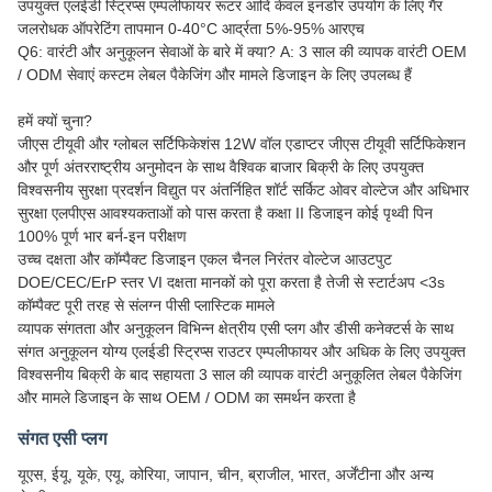
उपयुक्त एलईडी स्ट्रिप्स एम्पलीफायर रूटर आदि केवल इनडोर उपयोग के लिए गैर
जलरोधक ऑपरेटिंग तापमान 0-40°C आर्द्रता 5%-95% आरएच
Q6: वारंटी और अनुकूलन सेवाओं के बारे में क्या? A: 3 साल की व्यापक वारंटी OEM
/ ODM सेवाएं कस्टम लेबल पैकेजिंग और मामले डिजाइन के लिए उपलब्ध हैं
हमें क्यों चुना?
जीएस टीयूवी और ग्लोबल सर्टिफिकेशंस 12W वॉल एडाप्टर जीएस टीयूवी सर्टिफिकेशन
और पूर्ण अंतरराष्ट्रीय अनुमोदन के साथ वैश्विक बाजार बिक्री के लिए उपयुक्त
विश्वसनीय सुरक्षा प्रदर्शन विद्युत पर अंतर्निहित शॉर्ट सर्किट ओवर वोल्टेज और अधिभार
सुरक्षा एलपीएस आवश्यकताओं को पास करता है कक्षा II डिजाइन कोई पृथ्वी पिन
100% पूर्ण भार बर्न-इन परीक्षण
उच्च दक्षता और कॉम्पैक्ट डिजाइन एकल चैनल निरंतर वोल्टेज आउटपुट
DOE/CEC/ErP स्तर VI दक्षता मानकों को पूरा करता है तेजी से स्टार्टअप <3s
कॉम्पैक्ट पूरी तरह से संलग्न पीसी प्लास्टिक मामले
व्यापक संगतता और अनुकूलन विभिन्न क्षेत्रीय एसी प्लग और डीसी कनेक्टर्स के साथ
संगत अनुकूलन योग्य एलईडी स्ट्रिप्स राउटर एम्पलीफायर और अधिक के लिए उपयुक्त
विश्वसनीय बिक्री के बाद सहायता 3 साल की व्यापक वारंटी अनुकूलित लेबल पैकेजिंग
और मामले डिजाइन के साथ OEM / ODM का समर्थन करता है
संगत एसी प्लग
यूएस, ईयू, यूके, एयू, कोरिया, जापान, चीन, ब्राजील, भारत, अर्जेंटीना और अन्य