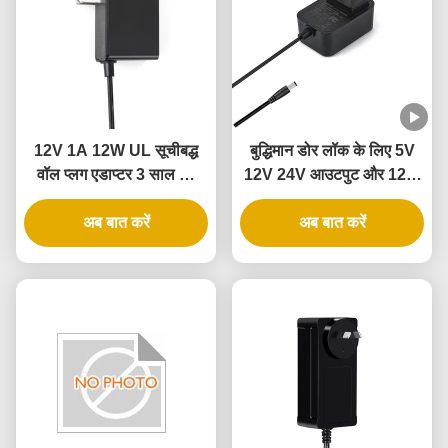
12V 1A 12W UL सूचीबद्ध
बुद्धिमान डोर लॉक के लिए 5V
वॉल प्लग एडाप्टर 3 साल की
12V 24V आउटपुट और 12W
वारंटी और कई सुरक्षा के साथ
24W पावर के साथ UL
अब बात करें
प्रमाणित वॉल पावर एडाप्टर
अब बात करें