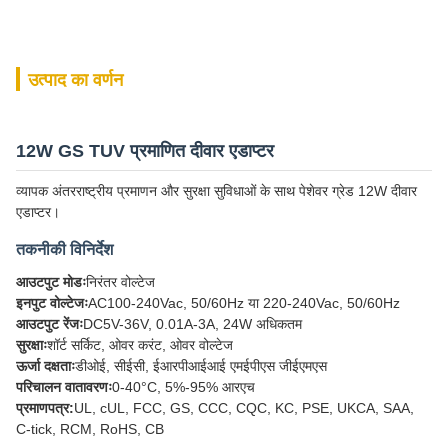
उत्पाद का वर्णन
12W GS TUV प्रमाणित दीवार एडाप्टर
व्यापक अंतरराष्ट्रीय प्रमाणन और सुरक्षा सुविधाओं के साथ पेशेवर ग्रेड 12W दीवार
एडाप्टर।
तकनीकी विनिर्देश
आउटपुट मोडः
निरंतर वोल्टेज
इनपुट वोल्टेजः
AC100-240Vac, 50/60Hz या 220-240Vac, 50/60Hz
आउटपुट रेंजः
DC5V-36V, 0.01A-3A, 24W अधिकतम
सुरक्षाः
शॉर्ट सर्किट, ओवर करंट, ओवर वोल्टेज
ऊर्जा दक्षताः
डीओई, सीईसी, ईआरपीआईआई एमईपीएस जीईएमएस
परिचालन वातावरणः
0-40°C, 5%-95% आरएच
प्रमाणपत्र:
UL, cUL, FCC, GS, CCC, CQC, KC, PSE, UKCA, SAA,
C-tick, RCM, RoHS, CB