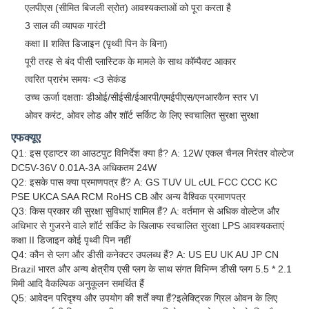
एलपीएस (सीमित बिजली स्रोत) आवश्यकताओं को पूरा करता है
3 साल की व्यापक गारंटी
कक्षा II शक्ति डिजाइन (पृथ्वी पिन के बिना)
पूरी तरह से बंद पीसी प्लास्टिक के मामले के साथ कॉम्पैक्ट आकार
त्वरित प्रारंभ समयः <3 सेकंड
उच्च ऊर्जा दक्षताः डीओई/सीईसी/ईआरपी/एमईपीएस/एनआरकैन स्तर VI
ओवर करंट, ओवर लोड और शॉर्ट सर्किट के लिए स्वचालित सुरक्षा सुरक्षा
एफक्यूए
Q1: इस एडाप्टर का आउटपुट विनिर्देश क्या है? A: 12W एकल चैनल निरंतर वोल्टेज
DC5V-36V 0.01A-3A अधिकतम 24W
Q2: इसके पास क्या प्रमाणपत्र हैं? A: GS TUV UL cUL FCC CCC KC
PSE UKCA SAA RCM RoHS CB और अन्य वैश्विक प्रमाणपत्र
Q3: किस प्रकार की सुरक्षा सुविधाएं शामिल हैं? A: वर्तमान से अधिक वोल्टेज और
अधिभार से गुजरने वाले शॉर्ट सर्किट के खिलाफ स्वचालित सुरक्षा LPS आवश्यकताएं
कक्षा II डिजाइन कोई पृथ्वी पिन नहीं
Q4: कौन से प्लग और डीसी कनेक्टर उपलब्ध हैं? A: US EU UK AU JP CN
Brazil भारत और अन्य क्षेत्रीय एसी प्लग के साथ संगत विभिन्न डीसी प्लग 5.5 * 2.1
मिमी आदि वैकल्पिक अनुकूलन समर्थित हैं
Q5: आवेदन परिदृश्य और उपयोग की शर्तें क्या हैं?इलेक्ट्रिक ग्रिल ओवन के लिए