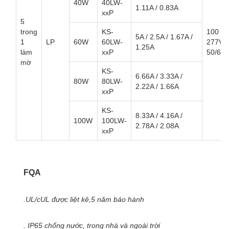
40W
40LW-
1.11A / 0.83A
xxP
5
trong
KS-
100 ~
5A / 2.5A / 1.67A /
1
LP
60W
60LW-
277V
1.25A
làm
xxP
50/60
mờ
KS-
6.66A / 3.33A /
80W
80LW-
2.22A / 1.66A
xxP
KS-
8.33A / 4.16A /
100W
100LW-
2.78A / 2.08A
xxP
FQA
.UL/cUL được liệt kê,5 năm bảo hành
. IP65 chống nước, trong nhà và ngoài trời