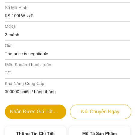
Số Mô Hình:
KS-100LW-xxP
MOQ:
2 mảnh
Giá:
The price is negotiable
Điều Khoản Thanh Toán:
T/T
Khả Năng Cung Cấp:
300000 chiếc / hàng tháng
Nhận Được Giá Tốt Nhất
Nói Chuyện Ngay.
Thông Tin Chi Tiết
Mô Tả Sản Phẩm