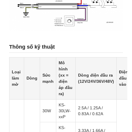
Thông số kỹ thuật
Mô
hình
Loại
Điện 
Sức
(xx =
Dòng điện đầu ra
làm
Dòng
đầu
mạnh
điện
(12V/24V/36V/48V)
mờ
vào
áp đầu
ra)
KS-
2.5A / 1.25A /
30W
30LW-
0.83A / 0.62A
xxP
KS-
3.33A / 1.66A /