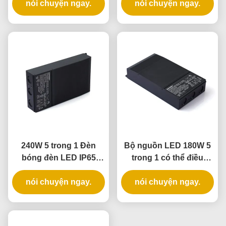
hạng IP65 cho các ứng
nói chuyện ngay.
hạng IP65 cho các ứng
nói chuyện ngay.
dụng điều chỉnh độ
dụng chiếu sáng phổ
sáng theo pha phổ
thông
thông
240W 5 trong 1 Đèn
Bộ nguồn LED 180W 5
bóng đèn LED IP65
trong 1 có thể điều
Động cơ và nguồn điện
chỉnh độ sáng, xếp
nói chuyện ngay.
LED có thể tắt
hạng IP65 cho ứng
nói chuyện ngay.
dụng chiếu sáng trong
nhà và ngoài trời