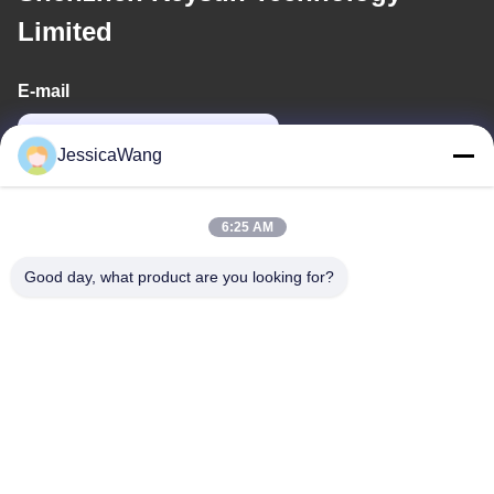
Limited
E-mail
power06@szzhpower.com
JessicaWang
Địa chỉ của chúng tôi
6:25 AM
Địa chỉ
Good day, what product are you looking for?
8tầng 9A, tòa nhà 2, đường Fengxing No.1, Cộng đồng
Fenghuang, Phố Fuyong, Baoan District, Shenzhen, Quảng
Đông, Trung Quốc
Điện thoại
0086-755-81461285