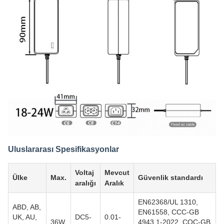
Uluslararası Spesifikasyonlar
Voltaj
Mevcut
Ülke
Max.
Güvenlik standardı
aralığı
Aralık
EN62368/UL 1310,
ABD, AB,
EN61558, CCC-GB
UK, AU,
DC5-
0.01-
36W
4943.1-2022, CQC-GB