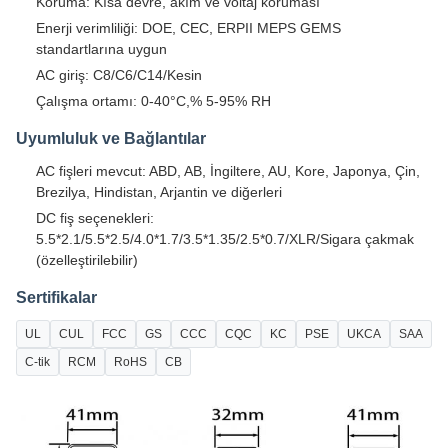
Koruma: Kısa devre, akım ve voltaj koruması
Enerji verimliliği: DOE, CEC, ERPII MEPS GEMS
standartlarına uygun
AC giriş: C8/C6/C14/Kesin
Çalışma ortamı: 0-40°C,% 5-95% RH
Uyumluluk ve Bağlantılar
AC fişleri mevcut: ABD, AB, İngiltere, AU, Kore, Japonya, Çin,
Brezilya, Hindistan, Arjantin ve diğerleri
DC fiş seçenekleri:
5.5*2.1/5.5*2.5/4.0*1.7/3.5*1.35/2.5*0.7/XLR/Sigara çakmak
(özelleştirilebilir)
Sertifikalar
UL
CUL
FCC
GS
CCC
CQC
KC
PSE
UKCA
SAA
C-tik
RCM
RoHS
CB