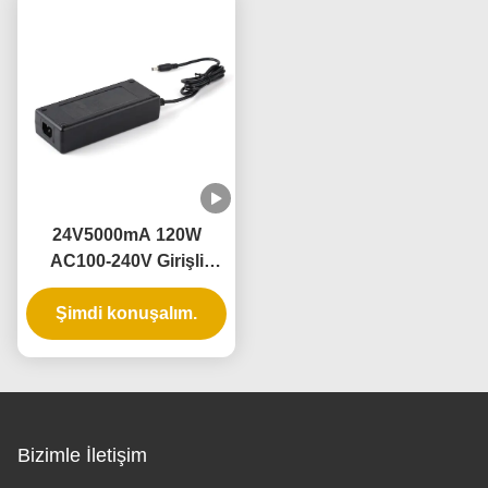
24V5000mA 120W
AC100-240V Girişli
Değiştirme Güç kaynağı
ve endüstriyel ve ev
Şimdi konuşalım.
kullanımı için 3 yıllık
garanti
Bizimle İletişim