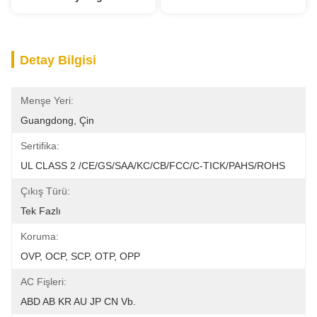
Detay Bilgisi
Menşe Yeri:
Guangdong, Çin
Sertifika:
UL CLASS 2 /CE/GS/SAA/KC/CB/FCC/C-TICK/PAHS/ROHS
Çıkış Türü:
Tek Fazlı
Koruma:
OVP, OCP, SCP, OTP, OPP
AC Fişleri:
ABD AB KR AU JP CN Vb.