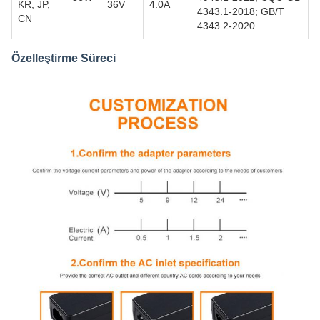
KR, JP,
36V
4.0A
4343.1-2018; GB/T
CN
4343.2-2020
Özelleştirme Süreci