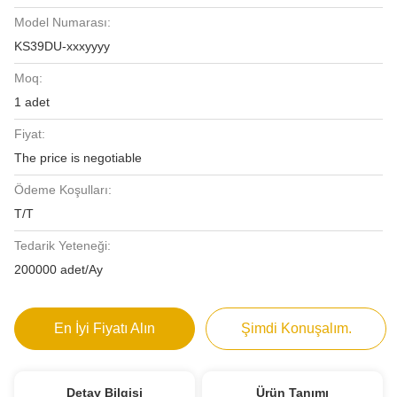
Model Numarası:
KS39DU-xxxyyyy
Moq:
1 adet
Fiyat:
The price is negotiable
Ödeme Koşulları:
T/T
Tedarik Yeteneği:
200000 adet/Ay
En İyi Fiyatı Alın
Şimdi Konuşalım.
Detay Bilgisi
Ürün Tanımı