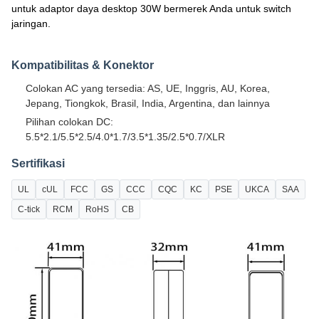
untuk adaptor daya desktop 30W bermerek Anda untuk switch
jaringan.
Kompatibilitas & Konektor
Colokan AC yang tersedia: AS, UE, Inggris, AU, Korea,
Jepang, Tiongkok, Brasil, India, Argentina, dan lainnya
Pilihan colokan DC:
5.5*2.1/5.5*2.5/4.0*1.7/3.5*1.35/2.5*0.7/XLR
Sertifikasi
UL
cUL
FCC
GS
CCC
CQC
KC
PSE
UKCA
SAA
C-tick
RCM
RoHS
CB