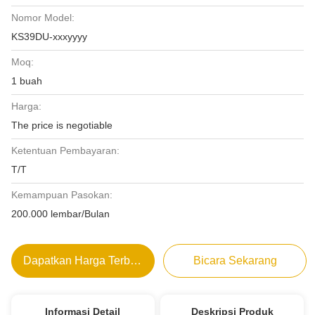
Nomor Model:
KS39DU-xxxyyyy
Moq:
1 buah
Harga:
The price is negotiable
Ketentuan Pembayaran:
T/T
Kemampuan Pasokan:
200.000 lembar/Bulan
Dapatkan Harga Terbaik
Bicara Sekarang
Informasi Detail
Deskripsi Produk