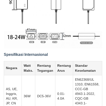
Spesifikasi Internasional
Watt
Rentang
Rentang
Standar
Negara
Maks.
Tegangan
Arus
Keselamatan
EN62368/UL
1310, EN61558,
AS, UE,
CCC-GB
Inggris,
0.01-
4943.1-2022,
36W
DC5-36V
AU, KR,
4.0A
CQC-GB
JP, CN
4343.1-