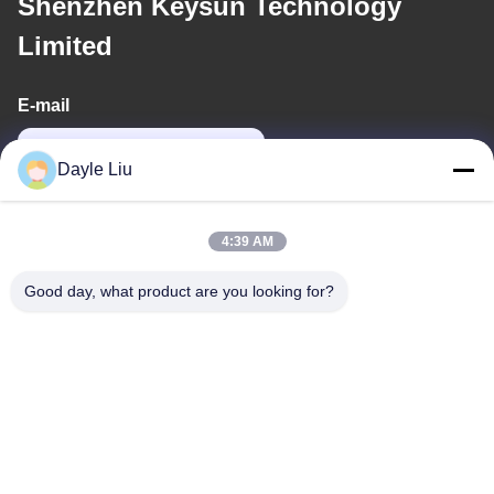
Shenzhen Keysun Technology
Limited
E-mail
dayle@keysuntech.com
Dayle Liu
Alamat Kami
4:39 AM
Alamat
Good day, what product are you looking for?
8Lantai 9A, Bangunan 2, Fengxing Lane No.1, Komunitas
Fenghuang, Jalan Fuyong, Distrik Baoan, Shenzhen,
Guangdong, Cina
Telp
0086-755-81461285