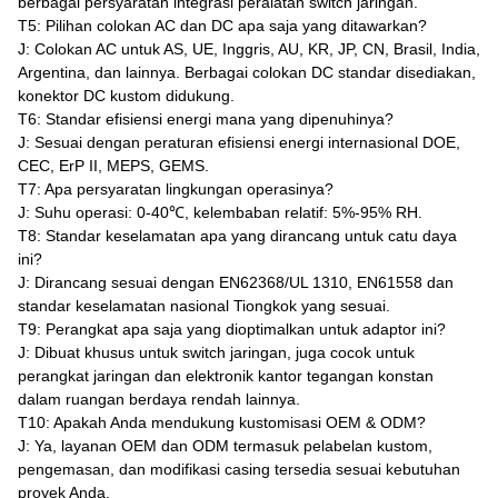
berbagai persyaratan integrasi peralatan switch jaringan.
T5: Pilihan colokan AC dan DC apa saja yang ditawarkan?
J: Colokan AC untuk AS, UE, Inggris, AU, KR, JP, CN, Brasil, India,
Argentina, dan lainnya. Berbagai colokan DC standar disediakan,
konektor DC kustom didukung.
T6: Standar efisiensi energi mana yang dipenuhinya?
J: Sesuai dengan peraturan efisiensi energi internasional DOE,
CEC, ErP II, MEPS, GEMS.
T7: Apa persyaratan lingkungan operasinya?
J: Suhu operasi: 0-40℃, kelembaban relatif: 5%-95% RH.
T8: Standar keselamatan apa yang dirancang untuk catu daya
ini?
J: Dirancang sesuai dengan EN62368/UL 1310, EN61558 dan
standar keselamatan nasional Tiongkok yang sesuai.
T9: Perangkat apa saja yang dioptimalkan untuk adaptor ini?
J: Dibuat khusus untuk switch jaringan, juga cocok untuk
perangkat jaringan dan elektronik kantor tegangan konstan
dalam ruangan berdaya rendah lainnya.
T10: Apakah Anda mendukung kustomisasi OEM & ODM?
J: Ya, layanan OEM dan ODM termasuk pelabelan kustom,
pengemasan, dan modifikasi casing tersedia sesuai kebutuhan
proyek Anda.