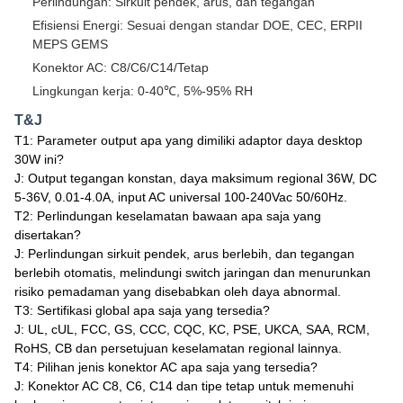
Perlindungan: Sirkuit pendek, arus, dan tegangan
Efisiensi Energi: Sesuai dengan standar DOE, CEC, ERPII
MEPS GEMS
Konektor AC: C8/C6/C14/Tetap
Lingkungan kerja: 0-40℃, 5%-95% RH
T&J
T1: Parameter output apa yang dimiliki adaptor daya desktop
30W ini?
J: Output tegangan konstan, daya maksimum regional 36W, DC
5-36V, 0.01-4.0A, input AC universal 100-240Vac 50/60Hz.
T2: Perlindungan keselamatan bawaan apa saja yang
disertakan?
J: Perlindungan sirkuit pendek, arus berlebih, dan tegangan
berlebih otomatis, melindungi switch jaringan dan menurunkan
risiko pemadaman yang disebabkan oleh daya abnormal.
T3: Sertifikasi global apa saja yang tersedia?
J: UL, cUL, FCC, GS, CCC, CQC, KC, PSE, UKCA, SAA, RCM,
RoHS, CB dan persetujuan keselamatan regional lainnya.
T4: Pilihan jenis konektor AC apa saja yang tersedia?
J: Konektor AC C8, C6, C14 dan tipe tetap untuk memenuhi