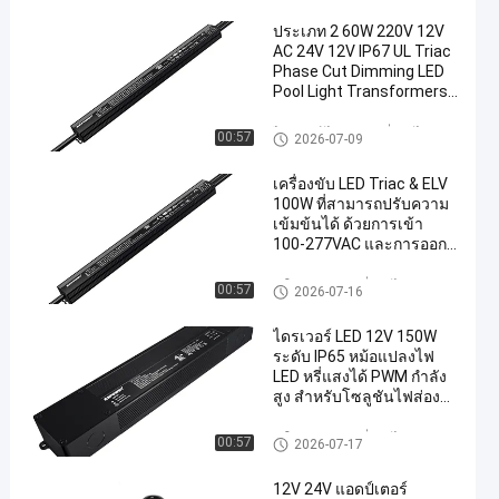
ประเภท 2 60W 220V 12V
AC 24V 12V IP67 UL Triac
Phase Cut Dimming LED
Pool Light Transformers
เครื่องแปลงแสงสระว่ายน้ํา
ไดรเวอร์ ไทรแอก หรี่แสงได้
00:57
2026-07-09
เครื่องขับ LED Triac & ELV
100W ที่สามารถปรับความ
เข้มข้นได้ ด้วยการเข้า
100-277VAC และการออก
12V 24V 36V 48V เพื่อ
ความสอดคล้องทั่วไป
5 ใน 1 คนขับ หรี่แสงได้
00:57
2026-07-16
ไดรเวอร์ LED 12V 150W
ระดับ IP65 หม้อแปลงไฟ
LED หรี่แสงได้ PWM กำลัง
สูง สำหรับโซลูชันไฟส่อง
สว่าง
5 ใน 1 คนขับ หรี่แสงได้
00:57
2026-07-17
12V 24V แอดป์เตอร์