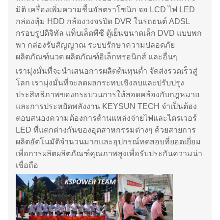
มิติ เครื่องเพิ่มความชื้นอัลตราโซนิก จอ LCD ไฟ LED
กล่องหุ้ม HDD กล้องวงจรปิด DVR ในรถยนต์ ADSL
กรอบรูปดิจิทัล แท็บเล็ตพีซี ตู้เย็นขนาดเล็ก DVD แบบพก
พา กล่องรับสัญญาณ ระบบรักษาความปลอดภัย
ผลิตภัณฑ์นวด ผลิตภัณฑ์อิเล็กทรอนิกส์ และอื่นๆ
เรามุ่งมั่นที่จะนำเสนอการผลิตต้นทุนต่ำ จัดส่งรวดเร็วสู่
โลก เรามุ่งมั่นที่จะลดผลกระทบเชิงลบและปรับปรุง
ประสิทธิภาพของกระบวนการให้สอดคล้องกับกฎหมาย
และการประหยัดพลังงาน KEYSUN TECH จำเป็นต้อง
ตอบสนองความต้องการด้านแหล่งจ่ายไฟและไดรเวอร์
LED ที่แตกต่างกันของอุตสาหกรรมต่างๆ ด้วยสายการ
ผลิตอัตโนมัติจำนวนมากและอุปกรณ์ทดสอบที่ยอดเยี่ยม
เพื่อการผลิตผลิตภัณฑ์คุณภาพสูงเพื่อรับประกันความน่า
เชื่อถือ