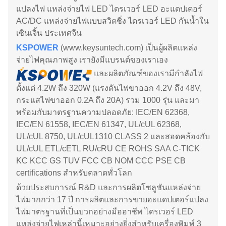
แปลงไฟ แหล่งจ่ายไฟ LED ไดรเวอร์ LED อะแดปเตอร์
AC/DC แหล่งจ่ายไฟแบบสวิตชิ่ง ไดรเวอร์ LED กันน้ำใน
เซินเจิ้น ประเทศจีน
KSPOWER
(www.keysuntech.com) เป็นผู้ผลิตแหล่ง
จ่ายไฟคุณภาพสูง เรายังมีแบรนด์ของเราเอง
และผลิตภัณฑ์ของเรา
มีกำลังไฟ
ตั้งแต่ 4.2W ถึง 320W (แรงดันไฟขาออก 4.2V ถึง 48V,
กระแสไฟขาออก 0.2A ถึง 20A) รวม 1000 รุ่น และมา
พร้อมกับมาตรฐานความปลอดภัย: IEC/EN 62368,
IEC/EN 61558, IEC/EN 61347, UL/cUL 62368,
UL/cUL 8750, UL/cUL1310 CLASS 2 และสอดคล้องกับ
UL/cUL ETL/cETL RU/cRU CE ROHS SAA C-TICK
KC KCC GS TUV FCC CB NOM CCC PSE CB
certifications สำหรับตลาดทั่วโลก
ด้วยประสบการณ์ R&D และการผลิตโซลูชันแหล่งจ่าย
ไฟมากกว่า 17 ปี การผลิตและการขายอะแดปเตอร์แปลง
ไฟมาตรฐานที่เป็นบวกอย่างมืออาชีพ ไดรเวอร์ LED
แหล่งจ่ายไฟเหล่านี้เหมาะอย่างยิ่งสำหรับเครื่องพิมพ์ 3