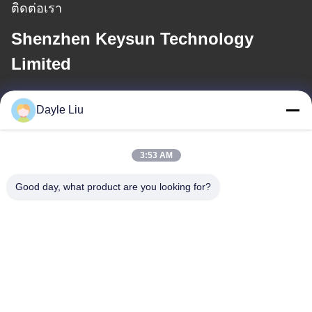
ติดต่อเรา
Shenzhen Keysun Technology
Limited
อีเมล
Dayle Liu
power06@szzhpower.com
3:53 AM
ที่อยู่ของเรา
Good day, what product are you looking for?
ที่อยู่
ชั้น 8, 9A อาคาร 2, เลขที่ 1 ซอยเฟิงซิง, ชุมชนเฟิงหวง, ถนนฟู่หยง,
เขตเป่าอัน, เซินเจิ้น, กวางตุ้ง, จีน
โทรศัพท์
0086-755-81461285