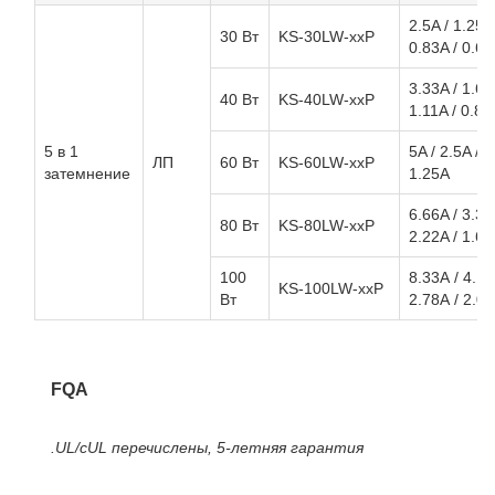
2.5A / 1.25A 
30 Вт
KS-30LW-xxP
0.83A / 0.6
3.33A / 1.66
40 Вт
KS-40LW-xxP
1.11A / 0.83
5 в 1
5A / 2.5A / 1
ЛП
60 Вт
KS-60LW-xxP
затемнение
1.25A
6.66A / 3.33
80 Вт
KS-80LW-xxP
2.22A / 1.6
100
8.33А / 4.16
KS-100LW-xxP
Вт
2.78А / 2.0
FQA
.UL/cUL перечислены, 5-летняя гарантия