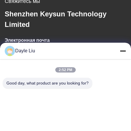
Свяжитесь мы
Shenzhen Keysun Technology
Limited
Электронная почта
Dayle Liu
power06@szzhpower.com
2:52 PM
Наш адрес
Good day, what product are you looking for?
Адрес
8,9A этаж, здание 2, Фэнксинг Лейн No.1, Община Фэнхуан,
улица Фюён, район Баоан, Шэньчжэнь, Гуандун, Китай
Телефон
0086-755-81461285