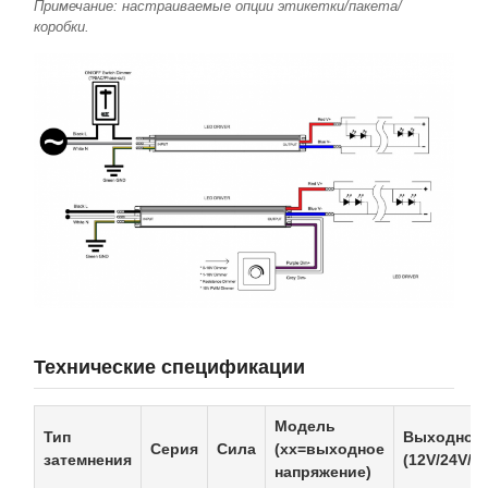
Примечание: настраиваемые опции этикетки/пакета/
коробки.
Технические спецификации
Модель
Тип
Выходной 
Серия
Сила
(xx=выходное
затемнения
(12V/24V/3
напряжение)