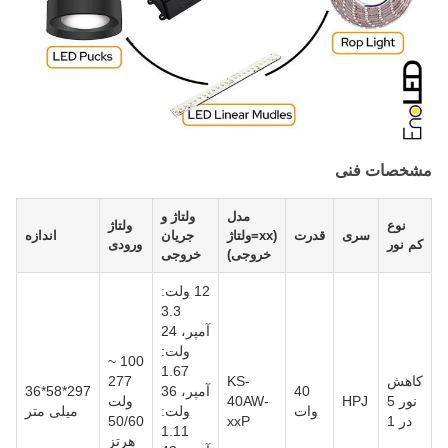
مشخصات فنی
مدل
ولتاژ و
نوع
ولتاژ
سری
قدرت
(xx=ولتاژ
جریان
اندازه
کم نور
ورودی
خروجی)
خروجی
12 ولت:
3.3
آمپر، 24
ولت:
100 ~
1.67
کاهش
KS-
277
40
آمپر، 36
297*58*36
نور 5
HPJ
40AW-
ولت
وات
ولت:
میلی متر
در 1
xxP
50/60
1.11
هرتز