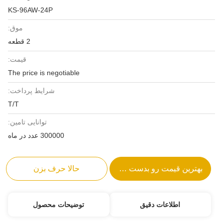
KS-96AW-24P
موق:
2 قطعه
قیمت:
The price is negotiable
شرایط پرداخت:
T/T
توانایی تامین:
300000 عدد در ماه
بهترین قیمت رو بدست بیار
حالا حرف بزن
اطلاعات دقیق
توضیحات محصول