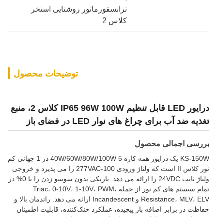
ترانسفورماتور روشنایی استخر 
کلاس 2
توضیحات محصول
درایور LED قابل تنظیم IP65 96W 100W کلاس 2، منبع
تغذیه ضد آب برای چراغ های نوار LED در فضای باز
بررسی اجمالی محصول
KS-150W یک درایور همه کاره 40W/60W/80W/100W 5 در 1 جهانی کم
نور کلاس II است که ولتاژ ورودی 100-277VAC را می پذیرد و خروجی
ولتاژ ثابت 24VDC را ارائه می دهد. تاریکی بدون سوسو زدن را تا 0% در
تمام سیستم های کم نور از جمله Triac، 0-10V، 1-10V، PWM،
Resistance، MLV، ELV و Incandescent ارائه می دهد. راندمان بالا و
حفاظت در برابر اضافه بار پیچیده، عملکرد خنک‌کننده، قابلیت اطمینان