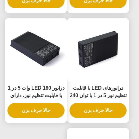
حالا حرف بزن
مرحله ای جهانی
حالا حرف بزن
IP65 برای کاربردهای
روشنایی عمومی
درایورهای LED با قابلیت
درایور LED 180 وات 5 در 1
تنظیم نور 5 در 1 با توان 240
با قابلیت تنظیم نور، دارای
وات و درجه حفاظت IP65 و
درجه حفاظت IP65 برای
منبع تغذیه LED قابل تنظیم
حالا حرف بزن
حالا حرف بزن
کاربردهای روشنایی فضای
باز و داخلی