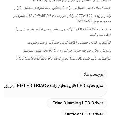
جعبه اتصال قابل جابجایی برای پاسخگویی به نیازهای مختلف بازار
ولتاژ ورودی 100-277V، ولتاژ خروجی 12V24V36V48V اختیاری و
محدوده توان 40-320W
ما خدمات OEM/ODM را ارائه می دهیم و می توانیم هر بخشی را
سفارشی کنیم
فرآیند پر کردن چسب، اتلاف گرما، ضد آب و ضد رطوبت
راندمان بالا و صرفه جویی در انرژی، PFC بالا، بدون سوسو
گواهینامه تایید شده UL/cUL کلاس2 FCC CE GS-ENEC RoHS
برچسب ها:
منبع تغذیه LED قابل تنظیم,راننده LED LED TRIAC,درایور LED فضای باز
Triac Dimming LED Driver
Outdoor LED Driver