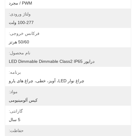
PWM / مجرد
ولتاژ ورودی:
100-277 ولت
فرکانس خروجی:
50/60 هرتز
نام محصول:
درایور LED Dimmable Dimmable Class2 IP65
برنامه:
چراغ نوار LED، آویز، خطی، چراغ های یارو
مواد:
کیس آلومینیومی
گارانتی:
5 سال
حفاظت: