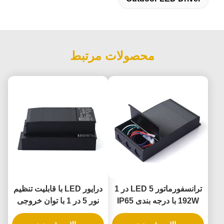
محصولات مرتبط
ترانسفورماتور LED 5 در 1
درایور LED با قابلیت تنظیم
192W با درجه بندی IP65
نور 5 در 1 با توان خروجی
برای کاربردهای کم رنگ
288 وات و درجه حفاظت