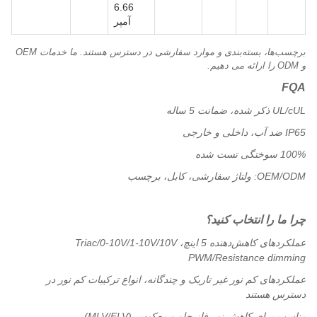
6.66
آمپر
برچسب‌ها، بسته‌بندی و موارد سفارشی در دسترس هستند. ما خدمات OEM
و ODM را ارائه می دهیم.
FQA
UL/cUL ذکر شده، ضمانت 5 ساله
IP65 ضد آب، داخلی و خارجی
100% سوختگی تست شده
OEM/ODM: ولتاژ سفارشی، کابل، برچسب
چرا ما را انتخاب کنید؟
عملکردهای کاهش‌دهنده 5 اینچ، Triac/0-10V/1-10V/10V
PWM/Resistance dimming
عملکردهای کم نور غیر تاریک و چندگانه، انواع ترکیبات کم نور در
دسترس هستند
مناسب برای کاهش نور فاز جلو و معکوس (MLV/ELV)