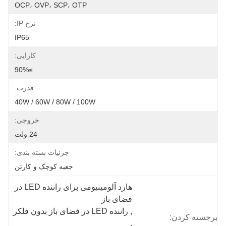
OCP، OVP، SCP، OTP
نرخ IP:
IP65
کارایی:
≥90%
قدرت:
40W / 60W / 80W / 100W
خروجی:
24 ولت
جزئیات بسته بندی:
جعبه کوچک و کارتن
هارد آلومینیومی برای راننده LED در 
فضای باز
, 
راننده LED در فضای باز بدون فلکر
برجسته کردن:
, 