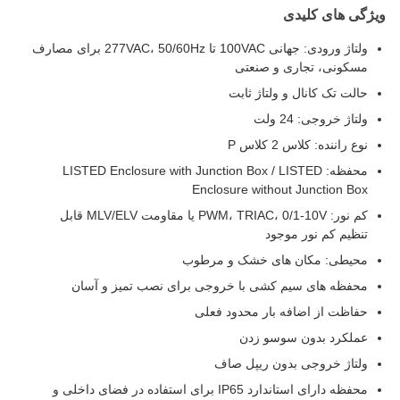
ویژگی های کلیدی
ولتاژ ورودی: جهانی 100VAC تا 277VAC، 50/60Hz برای مصارف
مسکونی، تجاری و صنعتی
حالت تک کانال و ولتاژ ثابت
ولتاژ خروجی: 24 ولت
نوع راننده: کلاس 2 کلاس P
محفظه: LISTED Enclosure with Junction Box / LISTED
Enclosure without Junction Box
کم نور: PWM، TRIAC، 0/1-10V یا مقاومت MLV/ELV قابل
تنظیم کم نور موجود
محیطی: مکان های خشک و مرطوب
محفظه های سیم کشی با خروجی برای نصب تمیز و آسان
حفاظت از اضافه بار محدود فعلی
عملکرد بدون سوسو زدن
ولتاژ خروجی بدون ریپل صاف
محفظه دارای استاندارد IP65 برای استفاده در فضای داخلی و