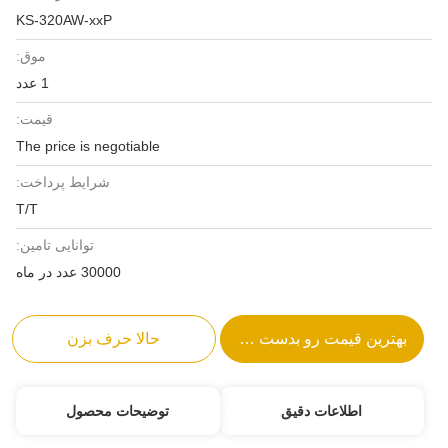
KS-320AW-xxP
موق:
1 عدد
قیمت:
The price is negotiable
شرایط پرداخت:
T/T
توانایی تامین:
30000 عدد در ماه
بهترین قیمت رو بدست بیار
حالا حرف بزن
اطلاعات دقیق
توضیحات محصول