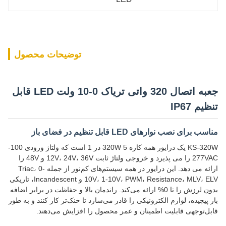
توضیحات محصول
جعبه اتصال 320 واتی تریاک 0-10 ولت LED قابل
تنظیم IP67
مناسب برای نصب نوارهای LED قابل تنظیم در فضای باز
KS-320W یک درایور همه کاره 320W 5 در 1 است که ولتاژ ورودی 100-
277VAC را می پذیرد و خروجی ولتاژ ثابت 12V، 24V، 36V و 48V را
ارائه می دهد. این درایور در همه سیستم‌های کم‌نور از جمله Triac، 0-
10V، 1-10V، PWM، Resistance، MLV، ELV و Incandescent، تاریکی
بدون لرزش را تا 0% ارائه می‌کند. راندمان بالا و حفاظت در برابر اضافه
بار پیچیده، لوازم الکترونیکی را قادر می‌سازد تا خنک‌تر کار کنند و به طور
قابل‌توجهی قابلیت اطمینان و عمر محصول را افزایش می‌دهند.