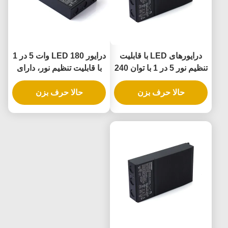
درایورهای LED با قابلیت
درایور LED 180 وات 5 در 1
تنظیم نور 5 در 1 با توان 240
با قابلیت تنظیم نور، دارای
وات و درجه حفاظت IP65 و
درجه حفاظت IP65 برای
منبع تغذیه LED قابل تنظیم
حالا حرف بزن
حالا حرف بزن
کاربردهای روشنایی فضای
باز و داخلی