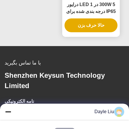
300W 5 در 1 LED درایور
IP65 درجه بندی شده برای
منبع برق Dimmable
حالا حرف بزن
با ما تماس بگیرید
Shenzhen Keysun Technology
Limited
نامه الکترونیکی
Dayle Liu
power06@szzhpower.com