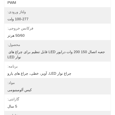
PWM
ولتاژ ورودی:
100-277 ولت
فرکانس خروجی:
50/60 هرتز
محصول:
جعبه اتصال 150 200 وات درایور LED قابل تنظیم برای چراغ های 
نوار LED
برنامه:
چراغ نوار LED، آویز، خطی، چراغ های یارو
مواد:
کیس آلومینیومی
گارانتی:
5 سال