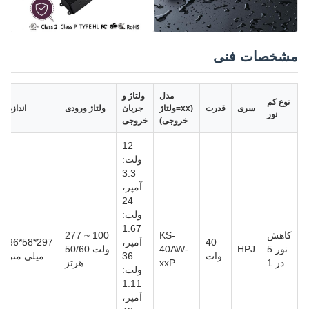
مشخصات فنی
مدل
ولتاژ و
نوع کم
سری
قدرت
(xx=ولتاژ
جریان
ولتاژ ورودی
اندازه
نور
خروجی)
خروجی
12
ولت:
3.3
آمپر،
24
ولت:
1.67
کاهش
KS-
100 ~ 277
40
آمپر،
297*58*36
نور 5
HPJ
40AW-
ولت 50/60
وات
36
میلی متر
در 1
xxP
هرتز
ولت:
1.11
آمپر،