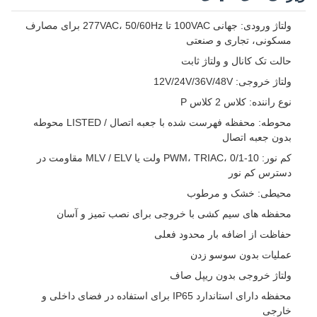
ولتاژ ورودی: جهانی 100VAC تا 277VAC، 50/60Hz برای مصارف
مسکونی، تجاری و صنعتی
حالت تک کانال و ولتاژ ثابت
ولتاژ خروجی: 12V/24V/36V/48V
نوع راننده: کلاس 2 کلاس P
محوطه: محفظه فهرست شده با جعبه اتصال / LISTED محوطه
بدون جعبه اتصال
کم نور: PWM، TRIAC، 0/1-10 ولت یا MLV / ELV مقاومت در
دسترس کم نور
محیطی: خشک و مرطوب
محفظه های سیم کشی با خروجی برای نصب تمیز و آسان
حفاظت از اضافه بار محدود فعلی
عملیات بدون سوسو زدن
ولتاژ خروجی بدون ریپل صاف
محفظه دارای استاندارد IP65 برای استفاده در فضای داخلی و
خارجی