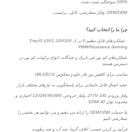
100% سوختگی تست شده
OEM/ODM: ولتاژ سفارشی، کابل، برچسب
چرا ما را انتخاب کنید؟
. عملکردهای قابل تنظیم 5 در 1، Triac/0-10V/1-10V/10V
PWM/Resistance dimming
عملکردهای کم نور غیر تاریک و چندگانه، انواع ترکیبات کم نور در
دسترس هستند
مناسب برای کاهش نور فاز جلو و معکوس (MLV/ELV)
جعبه اتصال قابل جابجایی برای پاسخگویی به نیازهای مختلف بازار
ولتاژ ورودی 100-277V، ولتاژ خروجی 12V24V36V48V اختیاری و
محدوده توان 40-320W
ما خدمات OEM/ODM را ارائه می دهیم و می توانیم هر بخشی را
سفارشی کنیم
فرآیند پر کردن چسب، اتلاف گرما، ضد آب و ضد رطوبت