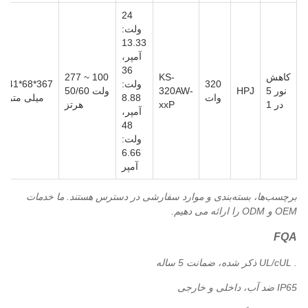
24
ولت:
13.33
آمپر،
36
کاهش
KS-
100 ~ 277
320
ولت:
367*68*41
نور 5
HPJ
320AW-
ولت 50/60
وات
8.88
میلی متر
در 1
xxP
هرتز
آمپر،
48
ولت:
6.66
آمپر
برچسب‌ها، بسته‌بندی و موارد سفارشی در دسترس هستند. ما خدمات
OEM و ODM را ارائه می دهیم.
FQA
. UL/cUL ذکر شده، ضمانت 5 ساله
IP65 ضد آب، داخلی و خارجی