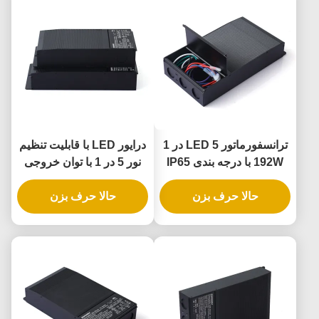
ترانسفورماتور LED 5 در 1
درایور LED با قابلیت تنظیم
192W با درجه بندی IP65
نور 5 در 1 با توان خروجی
برای کاربردهای کم رنگ
288 وات و درجه حفاظت
حالا حرف بزن
مرحله ای جهانی
حالا حرف بزن
IP65 برای کاربردهای
روشنایی عمومی