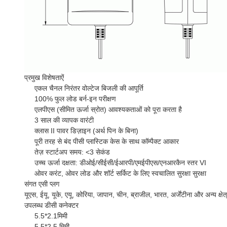
प्रमुख विशेषताऐं
एकल चैनल निरंतर वोल्टेज बिजली की आपूर्ति
100% फुल लोड बर्न-इन परीक्षण
एलपीएस (सीमित ऊर्जा स्रोत) आवश्यकताओं को पूरा करता है
3 साल की व्यापक वारंटी
क्लास II पावर डिज़ाइन (अर्थ पिन के बिना)
पूरी तरह से बंद पीसी प्लास्टिक केस के साथ कॉम्पैक्ट आकार
तेज़ स्टार्टअप समय: <3 सेकंड
उच्च ऊर्जा दक्षता: डीओई/सीईसी/ईआरपी/एमईपीएस/एनआरकैन स्तर VI
ओवर करंट, ओवर लोड और शॉर्ट सर्किट के लिए स्वचालित सुरक्षा सुरक्षा
संगत एसी प्लग
यूएस, ईयू, यूके, एयू, कोरिया, जापान, चीन, ब्राजील, भारत, अर्जेंटीना और अन्य क्षे
उपलब्ध डीसी कनेक्टर
5.5*2.1मिमी
5.5*2.5 मिमी