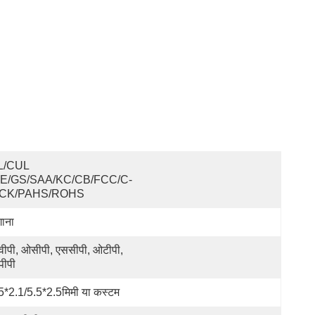
L/cUL 
CE/GS/SAA/KC/CB/FCC/C-
ICK/PAHS/ROHS
ाना
ीपी, ओसीपी, एससीपी, ओटीपी, 
ीपी
5*2.1/5.5*2.5मिमी या कस्टम