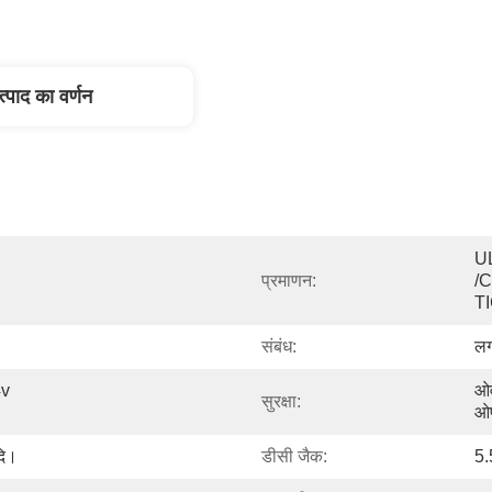
त्पाद का वर्णन
U
प्रमाणन:
/
T
संबंध:
लग
v 
ओव
सुरक्षा:
ओप
दि।
डीसी जैक:
5.