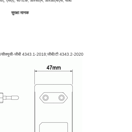
ूकेसीए, एसएए, सी-टिक, आरसीएम, आरओएचएस, सीबी
सुरक्षा मानक
/सीक्यूसी-जीबी 4343.1-2018;जीबी/टी 4343.2-2020