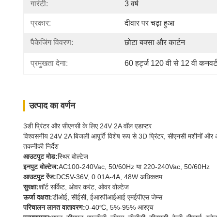
गारंटी:
3 वर्ष
प्रकार:
दीवार पर चढ़ा हुआ
पैकेजिंग विवरण:
छोटा बक्सा और कार्टन
प्रमुखता देना:
60 हर्ट्ज 120 वी से 12 वी कनवर्
उत्पाद का वर्णन
3डी प्रिंटर और सीएनसी के लिए 24V 2A वॉल एडाप्टर
विश्वसनीय 24V 2A बिजली आपूर्ति विशेष रूप से 3D प्रिंटर, सीएनसी मशीनों और 
तकनीकी निर्देश
आउटपुट मोड:
स्थिर वोल्टेज
इनपुट वोल्टेज:
AC100-240Vac, 50/60Hz या 220-240Vac, 50/60Hz
आउटपुट रेंज:
DC5V-36V, 0.01A-4A, 48W अधिकतम
सुरक्षा:
शॉर्ट सर्किट, ओवर करंट, ओवर वोल्टेज
ऊर्जा दक्षता:
डीओई, सीईसी, ईआरपीआईआई एमईपीएस जेम्स
परिचालन लागत वातावरण:
0-40℃, 5%-95% आरएच