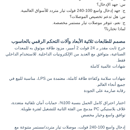
س: جهد الإدخال؟
ج: جهد إدخال واسع 100-240 فولت تيار متردد للأسواق العالمية.
س: هل تدعم تخصيص الموصلات؟
ج: نعم، تتوفر موصلات تيار مستمر مخصصة.
لماذا تختارنا؟
مصمم للطابعات ثلاثية الأبعاد وآلات التحكم الرقمي بالحاسوب
خرج ثابت مقدر بـ 24 فولت 2 أمبير، مزود طاقة موثوق به للمعدات
الصناعية، متوافق مع العديد من الإلكترونيات الداخلية. للاستخدام الداخلي
فقط.
شهادات عالمية كاملة
شهادات سلامة وكفاءة طاقة كاملة، معتمدة من LPS، مناسبة للبيع في
جميع أنحاء العالم.
رقابة صارمة على الجودة
اختبار احتراق كامل الحمل بنسبة 100%، حمايات أمان تلقائية متعددة،
غلاف بلاستيكي PC مدمج من الفئة الثانية للتشغيل لفترة طويلة.
توافق واسع وخيار مخصص
إدخال واسع 100-240 فولت، موصلات تيار متردد/مستمر متنوعة مع