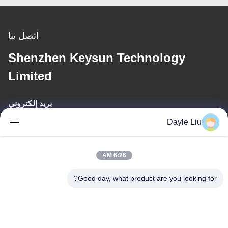
اتصل بنا
Shenzhen Keysun Technology
Limited
بريد إلكتروني
Dayle Liu
dayle@keysuntech.com
6:26 AM
عنواننا
Good day, what product are you looking for?
عنوان
8الطابق 9A، المبنى 2، شارع فانكسينغ رقم1، مجتمع فينغهوانغ ، شارع
فويونغ ، منطقة باوان ، شينشن ، قوانغدونغ ، الصين
الهاتف