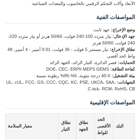
الأبعاد وآلات التحكم الرقمي بالحاسوب والمعدات الصناعية.
المواصفات الفنية
وضع الإخراج:
جهد ثابت
جهد الإدخال:
تيار متردد 100-240 فولت، 50/60 هرتز أو تيار متردد 220-
240 فولت، 50/60 هرتز
نطاق الإخراج:
تيار مستمر 5 فولت - 36 فولت، 0.01 أمبير - 4 أمبير، 48
واط كحد أقصى
الحمايات:
قصر الدائرة، التيار الزائد، الجهد الزائد
كفاءة الطاقة:
DOE، CEC، ERPII MEPS GEMS
بيئة التشغيل:
0-40 درجة مئوية، 5%-95% رطوبة نسبية
الشهادات:
UL، cUL، FCC، GS، CCC، CQC، KC، PSE، UKCA، SAA،
C-tick، RCM، RoHS، CB
المواصفات الإقليمية
الحد
نطاق
نطاق
البلد
الأقصى
معيار السلامة
الجهد
التيار
للواط