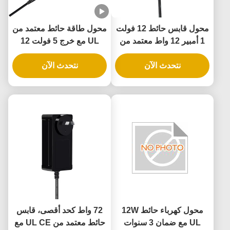
محول قابس حائط 12 فولت
محول طاقة حائط معتمد من
1 أمبير 12 واط معتمد من
UL مع خرج 5 فولت 12
UL مع ضمان لمدة 3 سنوات
فولت 24 فولت وطاقة 12
نتحدث الآن
وحماية متعددة
نتحدث الآن
واط 24 واط لقفل الباب
الذكي
محول كهرباء حائط 12W
72 واط كحد أقصى، قابس
UL مع ضمان 3 سنوات
حائط معتمد من UL CE مع