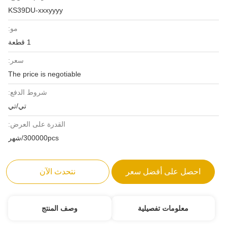
KS39DU-xxxyyyy
مو:
1 قطعة
سعر:
The price is negotiable
شروط الدفع:
تي/تي
القدرة على العرض:
300000pcs/شهر
احصل على أفضل سعر
نتحدث الآن
معلومات تفصيلية
وصف المنتج