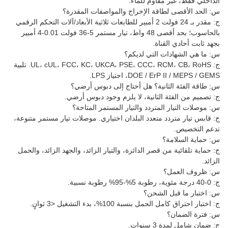
الداخلي فقط، غير مقاوم للماء.
س: الحد الأقصى لطاقة الإخراج والمواصفات المقدرة؟
ج: مقدر بـ 24 فولت 2 أمبير للطابعات ثلاثية الأبعاد/آلات التحكم الرقمي
بالحاسوب؛ بحد أقصى 48 واط، تيار مستمر 5-36 فولت 0.01-4 أمبير
بجهد ثابت أحادي القناة.
س: ما هي الشهادات التي لديكم؟
ج: UL، cUL، FCC، KC، UKCA، PSE، CCC، RCM، CB، RoHS. تلبية
DOE / ErP II / MEPS / GEMS، اجتياز LPS.
س: طاقة الفئة الثانية؟ هل أحتاج إلى دبوس أرضي؟
ج: تصميم من الفئة الثانية، لا يلزم وجود دبوس أرضي.
س: موصلات التيار المتردد والتيار المستمر المتاحة؟
ج: قابس تيار متردد متعدد البلدان اختياري. موصلات تيار مستمر متنوعة،
تدعم التخصيص.
س: حماية السلامة؟
ج: حماية تلقائية من قصر الدائرة، والتيار الزائد، والجهد الزائد، والحمل
الزائد.
س: ظروف العمل؟
ج: 0-40 درجة مئوية، رطوبة 5%-95% رطوبة نسبية.
س: اختبار ما قبل الشحن؟
ج: اختبار احتراق كامل الحمل بنسبة 100%، بدء التشغيل <3 ثوانٍ.
س: فترة الضمان؟
ج: ضمان شامل لمدة 3 سنوات.