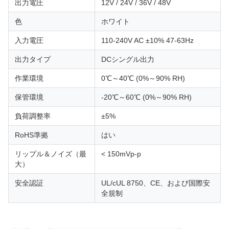
出力電圧
12V / 24V / 36V / 48V
色
ホワイト
入力電圧
110-240V AC ±10% 47-63Hz
出力タイプ
DCシングル出力
作業環境
0℃～40℃ (0%～90% RH)
保管環境
-20℃～60℃ (0%～90% RH)
負荷調整率
±5%
RoHS準拠
はい
リップル＆ノイズ（最
< 150mVp-p
大）
安全認証
UL/cUL 8750、CE、および国際安
全規制