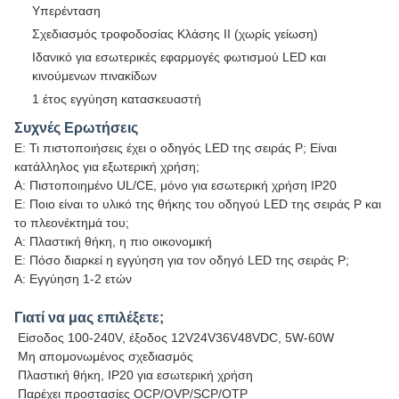
Υπερένταση
Σχεδιασμός τροφοδοσίας Κλάσης II (χωρίς γείωση)
Ιδανικό για εσωτερικές εφαρμογές φωτισμού LED και
κινούμενων πινακίδων
1 έτος εγγύηση κατασκευαστή
Συχνές Ερωτήσεις
Ε: Τι πιστοποιήσεις έχει ο οδηγός LED της σειράς P; Είναι
κατάλληλος για εξωτερική χρήση;
Α: Πιστοποιημένο UL/CE, μόνο για εσωτερική χρήση IP20
Ε: Ποιο είναι το υλικό της θήκης του οδηγού LED της σειράς P και
το πλεονέκτημά του;
Α: Πλαστική θήκη, η πιο οικονομική
Ε: Πόσο διαρκεί η εγγύηση για τον οδηγό LED της σειράς P;
Α: Εγγύηση 1-2 ετών
Γιατί να μας επιλέξετε;
Είσοδος 100-240V, έξοδος 12V24V36V48VDC, 5W-60W
Μη απομονωμένος σχεδιασμός
Πλαστική θήκη, IP20 για εσωτερική χρήση
Παρέχει προστασίες OCP/OVP/SCP/OTP