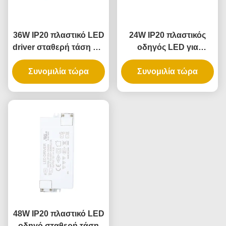
36W IP20 πλαστικό LED
24W IP20 πλαστικός
driver σταθερή τάση για
οδηγός LED για
εφαρμογές εσωτερικού
εσωτερικό φωτισμό με
Συνομιλία τώρα
φωτισμού
Συνομιλία τώρα
σταθερή τάση
48W IP20 πλαστικό LED
οδηγό σταθερή τάση