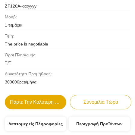
ZF120A-xxxyyyy
Μούβ:
1 τεμάχια
Τιμή:
The price is negotiable
Όροι Πληρωμής:
T/T
Δυνατότητα Προμήθειας:
300000pcs/μήνα
Πάρτε Την Καλύτερη Τιμή
Συνομιλία Τώρα
Λεπτομερείς Πληροφορίες
Περιγραφή Προϊόντων