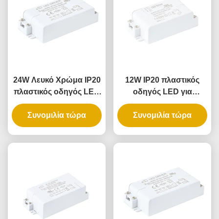
24W Λευκό Χρώμα IP20
12W IP20 πλαστικός
πλαστικός οδηγός LED
οδηγός LED για
με σταθερή τάση για
εσωτερικό φωτισμό με
εσωτερικό φωτισμό
Συνομιλία τώρα
σταθερή τάση και
Συνομιλία τώρα
καθολική είσοδο