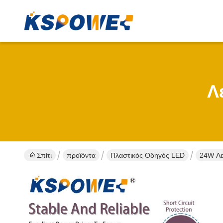
Λ
Σπίτι
προϊόντα
Πλαστικός Οδηγός LED
24W Λε