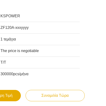
KSPOWER
ZF120A-xxxyyyy
1 τεμάχια
The price is negotiable
T/T
300000pcs/μήνα
ρη Τιμή
Συνομιλία Τώρα