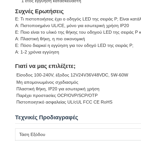
1 έτος εγγύηση κατασκευαστή
Συχνές Ερωτήσεις
Ε: Τι πιστοποιήσεις έχει ο οδηγός LED της σειράς P; Είναι κατά
Α: Πιστοποιημένο UL/CE, μόνο για εσωτερική χρήση IP20
Ε: Ποιο είναι το υλικό της θήκης του οδηγού LED της σειράς P 
Α: Πλαστική θήκη, η πιο οικονομική
Ε: Πόσο διαρκεί η εγγύηση για τον οδηγό LED της σειράς P;
Α: 1-2 χρόνια εγγύηση
Γιατί να μας επιλέξετε;
Είσοδος 100-240V, έξοδος 12V24V36V48VDC, 5W-60W
Μη απομονωμένος σχεδιασμός
Πλαστική θήκη, IP20 για εσωτερική χρήση
Παρέχει προστασίες OCP/OVP/SCP/OTP
Πιστοποιητικό ασφαλείας UL/cUL FCC CE RoHS
Τεχνικές Προδιαγραφές
Τάση Εξόδου