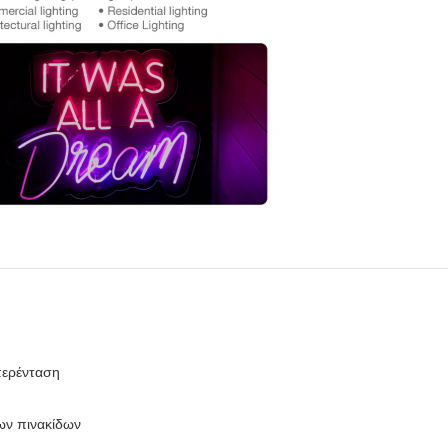
περένταση
ων πινακίδων