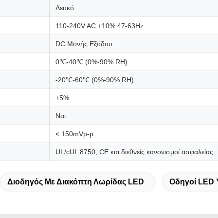
Λευκό
110-240V AC ±10% 47-63Hz
DC Μονής Εξόδου
0℃-40℃ (0%-90% RH)
-20℃-60℃ (0%-90% RH)
±5%
Ναι
< 150mVp-p
UL/cUL 8750, CE και διεθνείς κανονισμοί ασφαλείας
Διοδηγός Με Διακόπτη Λωρίδας LED
Οδηγοί LED 