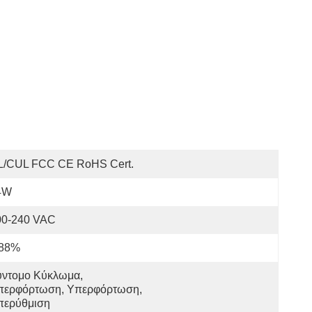
L/cUL FCC CE RoHS Cert.
4W
00-240 VAC
 88%
ντομο Κύκλωμα, 
περφόρτωση, Υπερφόρτωση, 
περύθμιση