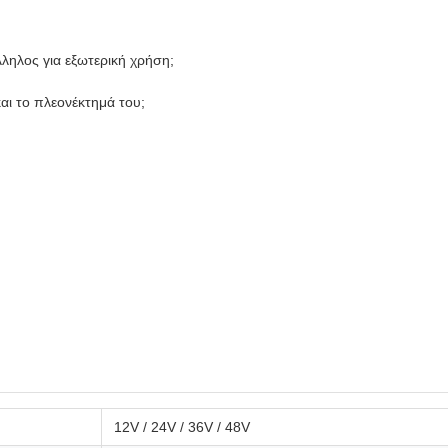
λληλος για εξωτερική χρήση;
και το πλεονέκτημά του;
12V / 24V / 36V / 48V