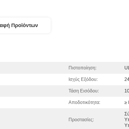
ραφή Προϊόντων
Πιστοποίηση:
U
Ισχύς Εξόδου:
2
Τάση Εισόδου:
1
Αποδοτικότητα:
≥
Σύ
Προστασίες:
Υ
Υ