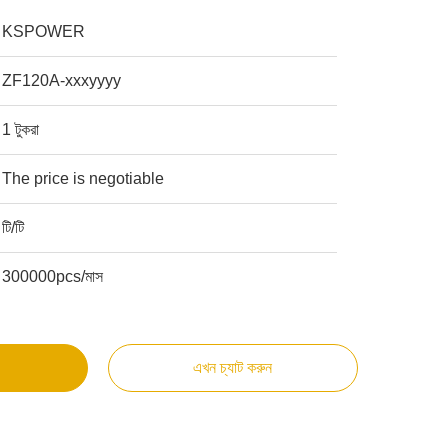
KSPOWER
ZF120A-xxxyyyy
1 টুকরা
The price is negotiable
টি/টি
300000pcs/মাস
এখন চ্যাট করুন