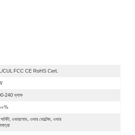
L/cUL FCC CE RoHS Cert.
W
0-240 ভ্যাক
 ৮৮%
ট সার্কিট, ওভারলোড, ওভার ভোল্টেজ, ওভার 
মাত্রা