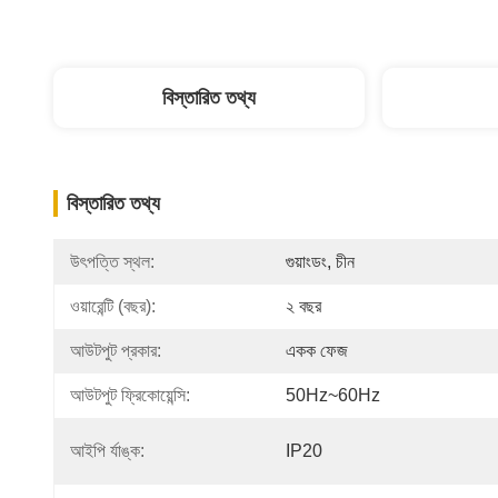
বিস্তারিত তথ্য
বিস্তারিত তথ্য
উৎপত্তি স্থল:
গুয়াংডং, চীন
ওয়ারেন্টি (বছর):
২ বছর
আউটপুট প্রকার:
একক ফেজ
আউটপুট ফ্রিকোয়েন্সি:
50Hz~60Hz
আইপি র্যাঙ্ক:
IP20