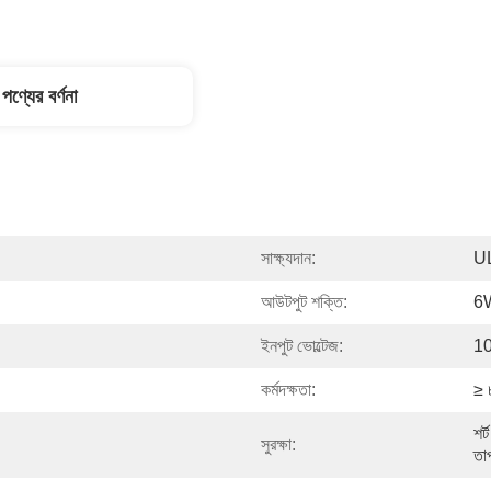
পণ্যের বর্ণনা
সাক্ষ্যদান:
U
আউটপুট শক্তি:
6
ইনপুট ভোল্টেজ:
10
কর্মদক্ষতা:
≥
শর্
সুরক্ষা:
তাপ