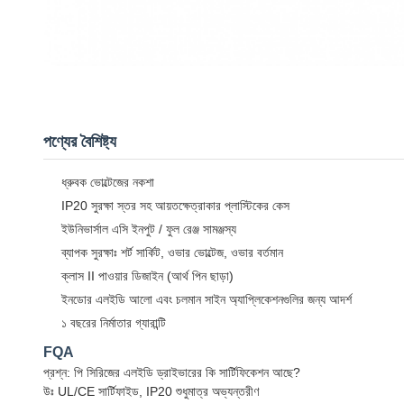
পণ্যের বৈশিষ্ট্য
ধ্রুবক ভোল্টেজের নকশা
IP20 সুরক্ষা স্তর সহ আয়তক্ষেত্রাকার প্লাস্টিকের কেস
ইউনিভার্সাল এসি ইনপুট / ফুল রেঞ্জ সামঞ্জস্য
ব্যাপক সুরক্ষাঃ শর্ট সার্কিট, ওভার ভোল্টেজ, ওভার বর্তমান
ক্লাস II পাওয়ার ডিজাইন (আর্থ পিন ছাড়া)
ইনডোর এলইডি আলো এবং চলমান সাইন অ্যাপ্লিকেশনগুলির জন্য আদর্শ
১ বছরের নির্মাতার গ্যারান্টি
FQA
প্রশ্ন: পি সিরিজের এলইডি ড্রাইভারের কি সার্টিফিকেশন আছে?
উঃ UL/CE সার্টিফাইড, IP20 শুধুমাত্র অভ্যন্তরীণ