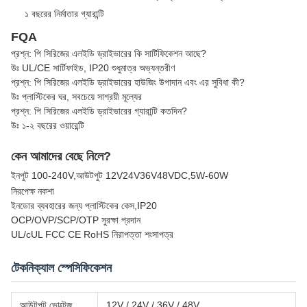
১ বছরের নির্মাতার গ্যারান্টি
FQA
প্রশ্ন: পি সিরিজের এলইডি ড্রাইভারের কি সার্টিফিকেশন আছে?
উঃ UL/CE সার্টিফাইড, IP20 শুধুমাত্র অভ্যন্তরীণ
প্রশ্ন: পি সিরিজের এলইডি ড্রাইভারের হাউজিং উপাদান এবং এর সুবিধা কী?
উঃ প্লাস্টিকের ঘর, সবচেয়ে সাশ্রয়ী মূল্যের
প্রশ্ন: পি সিরিজের এলইডি ড্রাইভারের গ্যারান্টি কতদিন?
উঃ ১-২ বছরের ওয়ারেন্টি
কেন আমাদের বেছে নিলে?
ইনপুট 100-240V,আউটপুট 12V24V36V48VDC,5W-60W
নিরপেক্ষ নকশা
ইনডোর ব্যবহারের জন্য প্লাস্টিকের কেস,IP20
OCP/OVP/SCP/OTP সুরক্ষা প্রদান
UL/cUL FCC CE RoHS নিরাপত্তা শংসাপত্র
টেকনিক্যাল স্পেসিফিকেশন
আউটপুট ভোল্টেজ
12V / 24V / 36V / 48V