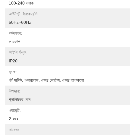
100-240 ভ্যাক
আউটপুট ফ্রিকোয়েন্সি:
50Hz~60Hz
কর্মদক্ষতা:
≥ ৮৮%
আইপি র্যাঙ্ক:
IP20
সুরক্ষা:
শর্ট সার্কিট, ওভারলোড, ওভার ভোল্টেজ, ওভার তাপমাত্রা
উপাদান:
প্লাস্টিকের কেস
ওয়ারেন্টি:
2 বছর
আবেদন: