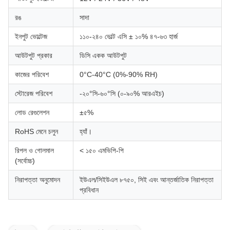
রঙ
সাদা
ইনপুট ভোল্টেজ
১১০-২৪০ ভোল্ট এসি ± ১০% ৪৭-৬৩ হার্জ
আউটপুট প্রকার
ডিসি একক আউটপুট
কাজের পরিবেশ
0°C-40°C (0%-90% RH)
স্টোরেজ পরিবেশ
-২০°সি-৬০°সি (০-৯০% আরএইচ)
লোড রেগুলেশন
±৫%
RoHS মেনে চলুন
হ্যাঁ।
রিপল ও গোলমাল
< ১৫০ এমভিপি-পি
(সর্বোচ্চ)
নিরাপত্তা অনুমোদন
ইউএল/সিইউএল ৮৭৫০, সিই এবং আন্তর্জাতিক নিরাপত্তা
প্রবিধান