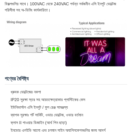
বিকল্পগুলির সাথে। 100VAC থেকে 240VAC পর্যন্ত সর্বজনীন এসি ইনপুট ভোল্টেজ
পরিসীমা সহ অ-ডিমিং কার্যকারিতা।
পণ্যের বৈশিষ্ট্য
ধ্রুবক ভোল্টেজের নকশা
IP20 সুরক্ষা স্তর সহ আয়তক্ষেত্রাকার প্লাস্টিকের কেস
ইউনিভার্সাল এসি ইনপুট / ফুল রেঞ্জ সামঞ্জস্য
ব্যাপক সুরক্ষাঃ শর্ট সার্কিট, ওভার ভোল্টেজ, ওভার বর্তমান
ক্লাস II পাওয়ার ডিজাইন (আর্থ পিন ছাড়া)
ইনডোর এলইডি আলো এবং চলমান সাইন অ্যাপ্লিকেশনগুলির জন্য আদর্শ