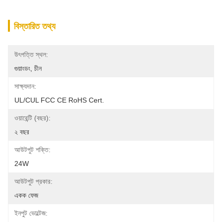
বিস্তারিত তথ্য
উৎপত্তি স্থল:
গুয়াংডং, চীন
সাক্ষ্যদান:
UL/cUL FCC CE RoHS Cert.
ওয়ারেন্টি (বছর):
২ বছর
আউটপুট শক্তি:
24W
আউটপুট প্রকার:
একক ফেজ
ইনপুট ভোল্টেজ: