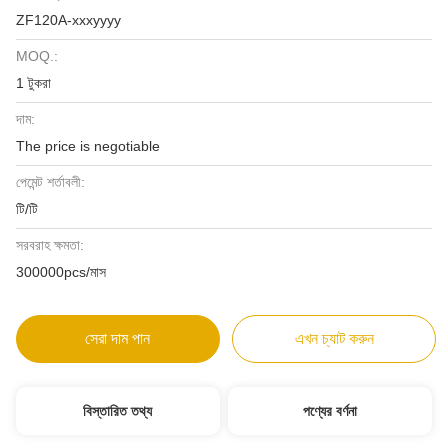
ZF120A-xxxyyyy
MOQ.:
1 টুকরা
দাম:
The price is negotiable
পেমেন্ট শর্তাবলী:
টি/টি
সরবরাহ ক্ষমতা:
300000pcs/মাস
সেরা দাম পান
এখন চ্যাট করুন
বিস্তারিত তথ্য
পণ্যের বর্ণনা