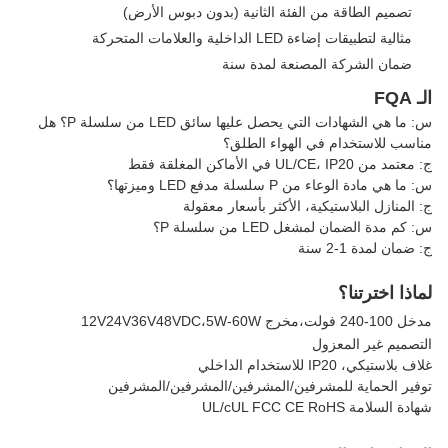
تصميم الطاقة من الفئة الثانية (بدون دبوس الأرض)
مثالية لتطبيقات إضاءة LED الداخلية والعلامات المتحركة
ضمان الشركة المصنعة لمدة سنة
الـ FQA
س: ما هي الشهادات التي يحصل عليها سائق LED من سلسلة P؟ هل
مناسب للاستخدام في الهواء الطلق؟
ج: معتمد من UL/CE، IP20 في الأماكن المغلقة فقط
س: ما هي مادة الوعاء من P سلسلة مدفع LED وميزتها؟
ج: المنازل البلاستيكية، الأكثر بأسعار معقولة
س: كم مدة الضمان لمشغل LED من سلسلة P؟
ج: ضمان لمدة 1-2 سنة
لماذا اخترتنا؟
مدخل 100-240 فولت،مخرج 12V24V36V48VDC،5W-60W
التصميم غير المعزول
غلاف بلاستيكي، IP20 للاستخدام الداخلي
توفير الحماية للمشرفين/المشرفين/المشرفين/المشرفين
شهادة السلامة UL/cUL FCC CE RoHS