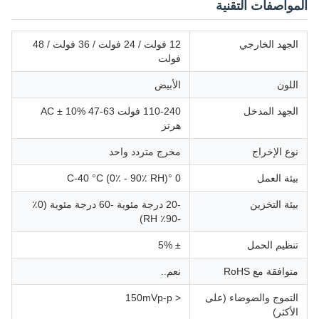
المواصفات التقنية
الجهد الخارجي
12 فولت / 24 فولت / 36 فولت / 48
فولت
اللون
الأبيض
الجهد المدخل
110-240 فولت AC ± 10% 47-63
هرتز
نوع الإخراج
مخرج متردد واحد
بيئة العمل
0 °C-40 °C (0٪ - 90٪ RH)
بيئة التخزين
-20 درجة مئوية -60 درجة مئوية (0٪
-90٪ RH)
تنظيم الحمل
± 5%
متوافقة مع RoHS
نعم..
التموج والضوضاء (على
< 150mVp-p
الأكثر)