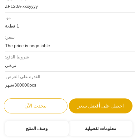
ZF120A-xxxyyyy
مو:
1 قطعة
سعر:
The price is negotiable
شروط الدفع:
تي/تي
القدرة على العرض:
300000pcs/شهر
احصل على أفضل سعر
نتحدث الآن
معلومات تفصيلية
وصف المنتج